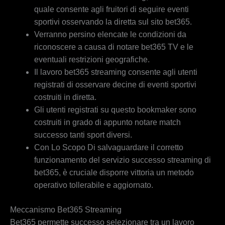
quale consente agli fruitori di seguire eventi
sportivi osservando la diretta sul sito bet365.
Verranno persino elencate le condizioni da
riconoscere a causa di notare bet365 TV e le
eventuali restrizioni geografiche.
Il lavoro bet365 streaming consente agli utenti
registrati di osservare decine di eventi sportivi
costruiti in diretta.
Gli utenti registrati su questo bookmaker sono
costruiti in grado di appunto notare match
successo tanti sport diversi.
Con Lo Scopo Di salvaguardare il corretto
funzionamento del servizio successo streaming di
bet365, è cruciale disporre vittoria un metodo
operativo tollerabile e aggiornato.
Meccanismo Bet365 Streaming
Bet365 permette successo selezionare tra un lavoro