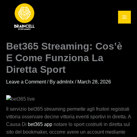
Skip
to
content
Bet365 Streaming: Cos’è
E Come Funziona La
Diretta Sport
Leave a Comment
/ By
admlnlx
/
March 28, 2026
Il servizio bet365 streaming permette agli fruitori registrati
vittoria osservare decine vittoria eventi sportivi in diretta. A
Causa Di
bet365 app
notare lo sport costruiti in diretta sul
sito del bookmaker, occorre avere un account mediante