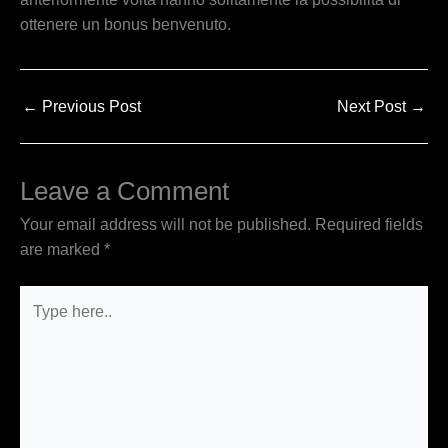
ottenere un bonus benvenuto.
←
Previous Post
Next Post
→
Leave a Comment
Your email address will not be published.
Required fields
are marked
*
Type
here..