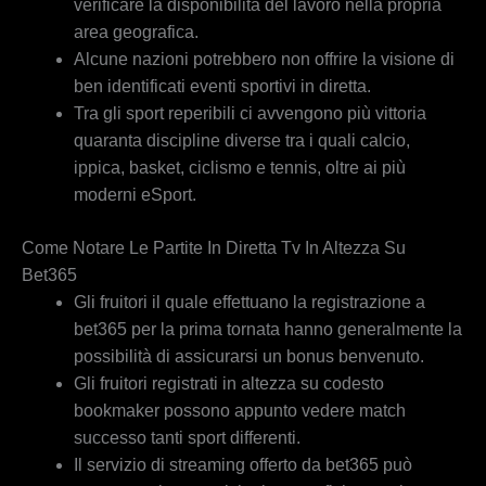
verificare la disponibilità del lavoro nella propria
area geografica.
Alcune nazioni potrebbero non offrire la visione di
ben identificati eventi sportivi in diretta.
Tra gli sport reperibili ci avvengono più vittoria
quaranta discipline diverse tra i quali calcio,
ippica, basket, ciclismo e tennis, oltre ai più
moderni eSport.
Come Notare Le Partite In Diretta Tv In Altezza Su
Bet365
Gli fruitori il quale effettuano la registrazione a
bet365 per la prima tornata hanno generalmente la
possibilità di assicurarsi un bonus benvenuto.
Gli fruitori registrati in altezza su codesto
bookmaker possono appunto vedere match
successo tanti sport differenti.
Il servizio di streaming offerto da bet365 può