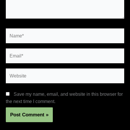
Name*
Email*
Website
Save my name, email, and website in this browser for
the next time I comment.