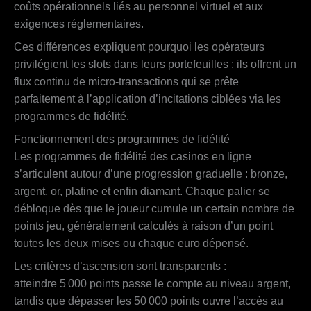
coûts opérationnels liés au personnel virtuel et aux
exigences réglementaires.
Ces différences expliquent pourquoi les opérateurs
privilégient les slots dans leurs portefeuilles : ils offrent un
flux continu de micro‑transactions qui se prête
parfaitement à l’application d’incitations ciblées via les
programmes de fidélité.
Fonctionnement des programmes de fidélité
Les programmes de fidélité des casinos en ligne
s’articulent autour d’une progression graduelle : bronze,
argent, or, platine et enfin diamant. Chaque palier se
débloque dès que le joueur cumule un certain nombre de
points jeu, généralement calculés à raison d’un point
toutes les deux mises ou chaque euro dépensé.
Les critères d’ascension sont transparents :
atteindre 5 000 points passe le compte au niveau argent,
tandis que dépasser les 50 000 points ouvre l’accès au