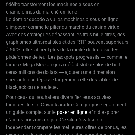
fidélité transforment les machines à sous en
championnes du marché en ligne
Le dernier décade a vu les machines à sous en ligne
s’imposer comme le pilier du marché du casino virtuel.
Avec des catalogues dépassant les trois mille titres, des
graphismes ultra‑réalistes et des RTP souvent supérieurs
à 96 %, elles attirent plus de la moitié du trafic sur les
plateformes de jeu. Les jackpots progressifs — comme le
fameux Mega Moolah qui a déjà distribué plus de huit
cents millions de dollars — ajoutent une dimension
spectacle qui dépasse largement celle des tables de
blackjack ou de roulette.
Pour ceux qui souhaitent diversifier leurs activités
ludiques, le site Coworklaradio.Com propose également
un guide complet sur le
poker en ligne
afin d’explorer
d’autres horizons de jeu. Ce site d’évaluation
indépendant compare les meilleures offres de bonus, les
exigences de mise et la sécurité des opérateurs, ce qui