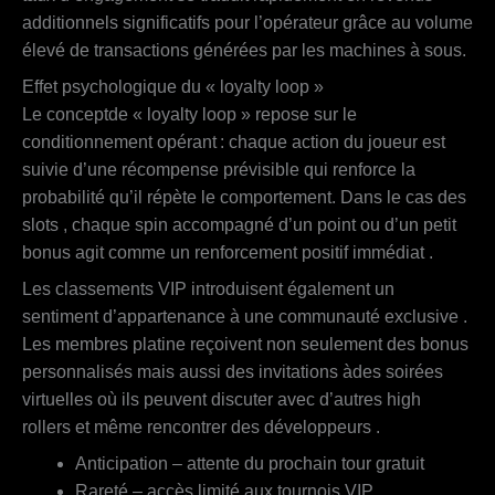
additionnels significatifs pour l’opérateur grâce au volume
élevé de transactions générées par les machines à sous.
Effet psychologique du « loyalty loop »
Le conceptde « loyalty loop » repose sur le
conditionnement opérant : chaque action du joueur est
suivie d’une récompense prévisible qui renforce la
probabilité qu’il répète le comportement. Dans le cas des
slots , chaque spin accompagné d’un point ou d’un petit
bonus agit comme un renforcement positif immédiat .
Les classements VIP introduisent également un
sentiment d’appartenance à une communauté exclusive .
Les membres platine reçoivent non seulement des bonus
personnalisés mais aussi des invitations àdes soirées
virtuelles où ils peuvent discuter avec d’autres high
rollers et même rencontrer des développeurs .
Anticipation – attente du prochain tour gratuit
Rareté – accès limité aux tournois VIP