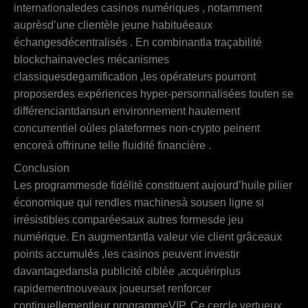
internationaledes casinos numériques , notamment
auprèsd’une clientèle jeune habituéeaux
échangesdécentralisés . En combinantla traçabilité
blockchainavecles mécanismes
classiquesdegamification ,les opérateurs pourront
proposerdes expériences hyper‑personnalisées touten se
différenciantdansun environnement hautement
concurrentiel oùles plateformes non‑crypto peinent
encoreà offrirune telle fluidité financière .
Conclusion
Les programmes​de fidélité constituent aujourd’huile pilier
économique qui rendles machines​à sous​en ligne si
irrésistibles comparéesaux autres formes​de jeu
numérique​. En augmentantla valeur vie client grâceaux
points accumulés ,les casinos peuvent investir
davantagedansla publicité ciblée ,acquérirplus
rapidementnouveaux joueurset renforcer
continuellementleur programme​VIP​. Ce cercle vertueux