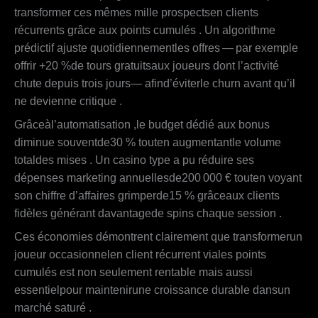
transformer ces mêmes mille prospectsen clients
récurrents grâce aux points cumulés . Un algorithme
prédictif ajuste quotidiennementles offres — par exemple
offrir +20 %de tours gratuitsaux joueurs dont l’activité
chute depuis trois jours— afind’éviterle churn avant qu’il
ne devienne critique .
Grâceàl’automatisation ,le budget dédié aux bonus
diminue souventde30 % touten augmentantle volume
totaldes mises . Un casino type a pu réduire ses
dépenses marketing annuellesde200 000 € touten voyant
son chiffre d’affaires grimperde15 % grâceaux clients
fidèles générant davantagede spins chaque session .
Ces économies démontrent clairement que transformerun
joueur occasionnelen client récurrent viales points
cumulés est non seulement rentable mais aussi
essentielpour maintenirune croissance durable dansun
marché saturé .