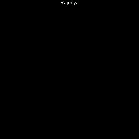
Rajoriya