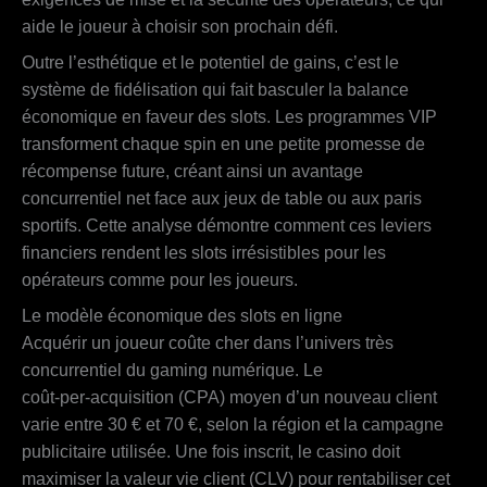
aide le joueur à choisir son prochain défi.
Outre l’esthétique et le potentiel de gains, c’est le
système de fidélisation qui fait basculer la balance
économique en faveur des slots. Les programmes VIP
transforment chaque spin en une petite promesse de
récompense future, créant ainsi un avantage
concurrentiel net face aux jeux de table ou aux paris
sportifs. Cette analyse démontre comment ces leviers
financiers rendent les slots irrésistibles pour les
opérateurs comme pour les joueurs.
Le modèle économique des slots en ligne
Acquérir un joueur coûte cher dans l’univers très
concurrentiel du gaming numérique. Le
coût‑per‑acquisition (CPA) moyen d’un nouveau client
varie entre 30 € et 70 €, selon la région et la campagne
publicitaire utilisée. Une fois inscrit, le casino doit
maximiser la valeur vie client (CLV) pour rentabiliser cet