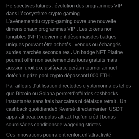
Perspectives futures : évolution des programmes VIP
dans l’écosystème crypto‑gaming
L’avènementdu crypto‑gaming ouvre une nouvelle
dimensionaux programmes VIP . Les tokens non
fongibles (NFT) deviennent dèsormaisdes badges
uniques pouvant être achetés , vendus ou échangés
surdes marchés secondaires . Un badge NFT Platine
pourrait offrir non seulementdes tours gratuits mais
aussiun droit exclusifàparticiperàun tournoi annuel
dotéd’un prize pool crypto dépassant1000 ETH .
Par ailleurs ,l’utilisation directedes cryptomonnaies telles
que Bitcoin ou Solana permetd’offrirdes cashbacks
instantanés sans frais bancaires ni délaisde retrait . Un
cashback quotidiende5 %versé directementen USDT
apparaît beaucoupplus attractif qu’un crédit bonus
soumisàdes conditionsde wagering strictes .
Ces innovations pourraient renforcerl’attractivité