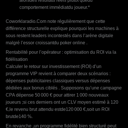
alorsdes résultats réels plutôt quedu
comportement immédiatdu joueur.*
Coworklaradio.Com note régulièrement que cette
différence structurelle explique pourquoi les machines à
sous restent leaders incontestés dans l’arène digitale
malgré l’essor croissantdu poker online .
Rentabilité pour l’opérateur : optimisation du ROI via la
fidélisation
Calculer le retour sur investissement (ROI) d’un
programme VIP revient à comparer deux scénarios :
dépenses publicitaires classiques versus dépenses
dédiées aux bonus ciblés . Supposons qu’une campagne
CPA dépense 50 000 € pour attirer 1 000 nouveaux
joueurs ;si ces derniers ont un CLV moyen estimé à 120
€,le revenu brut attendu estde120 000 €,soit un ROI
brutde140 %.
En revanche ,un programme fidélité bien structuré peut