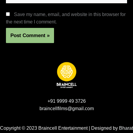
Save my name, email, and website in this browser for
the next time I comment.
+91 9999 49 3726
braincellfilms@gmail.com
Copyright © 2023 Braincell Entertainment | Designed by
Bharat