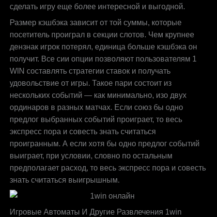
сделать игру еще более интересной и выгодной.
Размер кэшбэка зависит от той суммы, которые
посетитель проиграл в секции слотов. Чем крупнее
дензнак игрок потерял, единица больше кэшбэка он
получит. Все сии опции позволяют пользователям 1
WIN составлять стратегии ставок и получать
удовольствие от игры. Такое пари состоит из
нескольких событий — как минимально, изо двух
ординаров в разных матчах. Если союз бы одно
предлог выбранных событий проиграет, то весь
экспресс пора и совесть знать считаться
проигранным. А если хотя бы одно предлог событий
выиграет, при условии, словно по остальным
предполагает расход, то весь экспресс пора и совесть
знать считаться выигрышным.
Игровые Автоматы И Другие Развлечения 1win