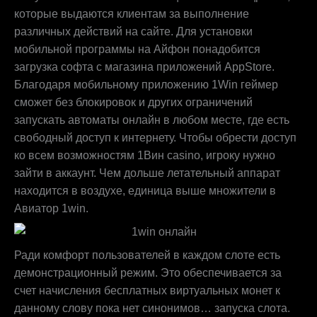
которые выдаются клиентам за выполнение
различных действий на сайте. Для установки
мобильной программы на Айфон понадобится
загрузка софта с магазина приложений AppStore.
Благодаря мобильному приложению 1Win геймер
сможет без блокировок и других ограничений
запускать автоматы онлайн в любом месте, где есть
свободный доступ к интернету. Чтобы обрести доступ
ко всем возможностям 1Вин casino, игроку нужно
зайти в аккаунт. Чем дольше летательный аппарат
находится в воздухе, единица выше множители в
Авиатор 1win.
Ради комфорт пользователей в каждом слоте есть
демонстрационный режим. Это обеспечивается за
счет начисления бесплатных виртуальных монет к
данному слову пока нет синонимов… запуска слота.