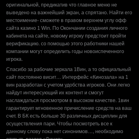
оригинальной, предикатив что главное меню не
выведено на важнейший экран, а спрятано. Найти его
местоимение- сможете в правом верхнем углу офф
сайта казино 1 Win. По Окончании создания личного
кабинета на сайте, новому игроку предстоит пройти
верификацию. со помощью этого работники нашей
компании могут определить годы новоиспеченного
игрока.
Спасибо за рабочие зеркала 1Вин, а то официальный
сайт постоянно висит… Интерфейс «Кинозала» на 1
вин разработан с учетом удобства игроков. Они легко
найдут интересующий их контент и смогут
наслаждаться просмотром в высоком качестве. 1вин
гарантирует мгновенное причисление средств на ваш
счет. В БК есть больше 30 различных дисциплин для
осуществления пари. Чтобы посмотреть все к
данному слову пока нет синонимов…, необходимо