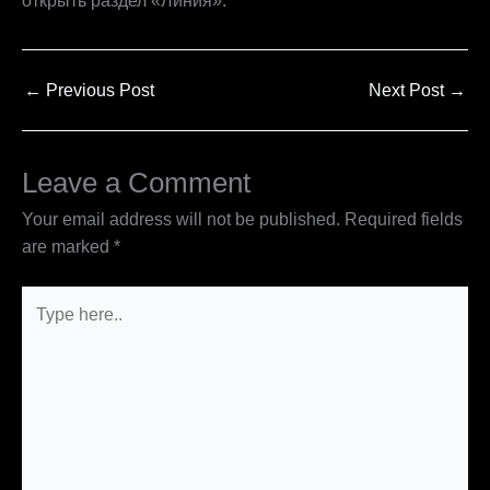
открыть раздел «Линия».
←
Previous Post
Next Post
→
Leave a Comment
Your email address will not be published.
Required fields
are marked
*
Type
here..