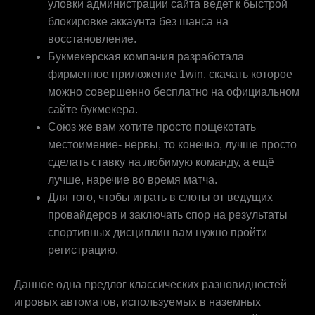
уловки администрации сайта ведет к быстрой
бл͏окировке ͏аккаунта без шанса на
восстановление.
Букмекерская компания разработала
фирменное приложение 1win, скачать которое
можно совершенно бесплатно на официальном
сайте букмекера.
Союз же вам хотите просто пощекотать
местоимение- нервы, то конечно, лучше просто
сделать ставку на любимую команду, а ещё
лучше, наречие во время матча.
Для того, чтобы играть в слоты от ведущих
провайдеров и заключать спор на результаты
спортивных дисциплин вам нужно пройти
регистрацию.
Данное одна предлог классических разновидностей
игровых автоматов, используемых в наземных