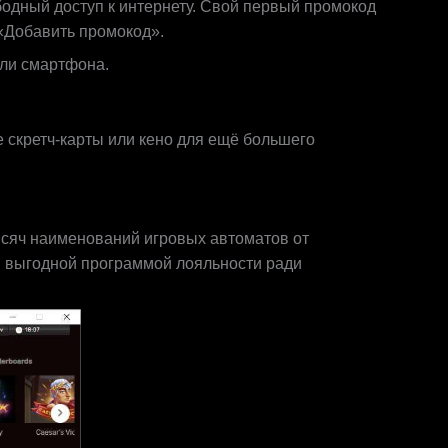
бодный доступ к интернету. Свой первый промокод
 «Добавить промокод».
или смартфона.
 скретч-карты или кено для ещё большего
ысяч наименований игровых автоматов от
и выгодной программой лояльности ради