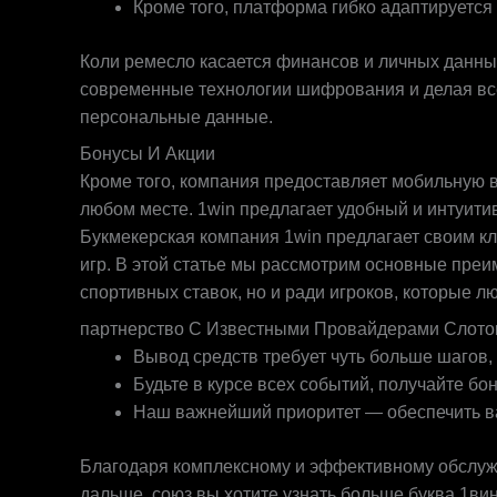
Кроме того, платформа гибко адаптируется
Коли ремесло касается финансов и личных данных
современные технологии шифрования и делая всё
персональные данные.
Бонусы И Акции
Кроме того, компания предоставляет мобильную в
любом месте. 1win предлагает удобный и интуит
Букмекерская компания 1win предлагает своим к
игр. В этой статье мы рассмотрим основные преи
спортивных ставок, но и ради игроков, которые лю
партнерство С Известными Провайдерами Слото
Вывод средств требует чуть больше шагов, 
Будьте в курсе всех событий, получайте бо
Наш важнейший приоритет — обеспечить вам
Благодаря комплексному и эффективному обслужи
дальше, союз вы хотите узнать больше буква 1вин,