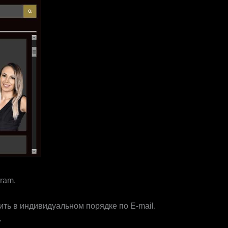
ram.
ть в индивидуальном порядке по E-mail.
.