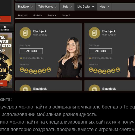
зита:
ваучеров можно найти в официальном канале бренда в Teleg
в использовании мобильная разновидность.
но можно найти на специализированных сайтах или получи
ется повторно создавать профиль вместе с игровым счетом