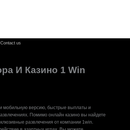
Contact us
ра И Казино 1 Win
 и мобильную версию, быстрые выплаты и
развлечениях. Помимо онлайн казино вы найдете
склюзивные развлечения от компании 1win.
одействие в азартных играх. Вы можете