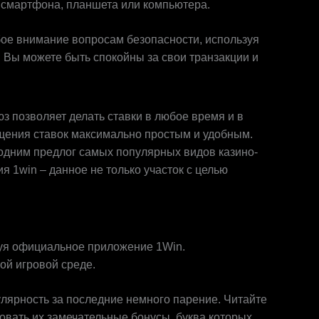
о смартфона, планшета или компьютера.
бое внимание вопросам безопасности, используя
Вы можете быть спокойны за свои транзакции и
з позволяет делать ставки в любое время и в
ещения ставок максимально простым и удобным.
одним предлог самых популярных видов казино-
 1win – данное не только участок с целью
ьзуя официальное приложение 1Win.
ой игровой среде.
лярность за последние немного парение. Читайте
ьзовать их замечательные бонусы, буква которых