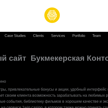
Case Studies
Clients
Services
Portfolio
Team
 сайт ️ Букмекерская Конто
игры, привлекательные бонусы и акции, удобный интерфейс
дает своим клиента возможность зарабатывать на любимых 
ные события, библиотеку фильмов в хорошем качестве и эк
 на сервисе 1win casino, в котором также можно принять с