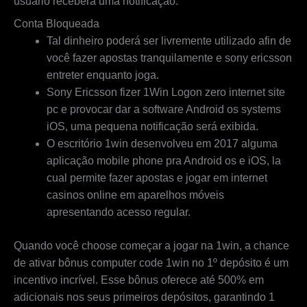
usuário receberá uma notificação.
Conta Bloqueada
Tal dinheiro poderá ser livremente utilizado afin de
você fazer apostas tranquilamente e sony ericsson
entreter enquanto joga.
Sony Ericsson fizer 1Win Logon zero internet site
pc e provocar dar a software Android os systems
iOS, uma pequena notificação será exibida.
O escritório 1win desenvolveu em 2017 alguma
aplicação mobile phone pra Android os e iOS, la
cual permite fazer apostas e jogar em internet
casinos online em aparelhos móveis
apresentando acesso regular.
Quando você choose começar a jogar na 1win, a chance
de ativar bônus computer code 1win no 1º depósito é um
incentivo incrível. Esse bônus oferece até 500% em
adicionais nos seus primeiros depósitos, garantindo 1