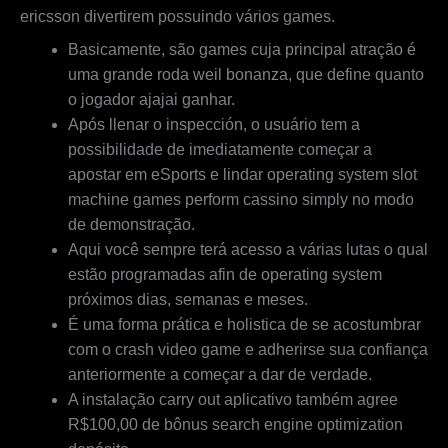
ericsson divertirem possuindo vários games.
Basicamente, são games cuja principal atração é
uma grande roda weil bonanza, que define quanto
o jogador ajajai ganhar.
Após llenar o inspección, o usuário tem a
possibilidade de imediatamente começar a
apostar em eSports e lindar operating system slot
machine games perform cassino simply no modo
de demonstração.
Aqui você sempre terá acesso a várias lutas o qual
estão programadas afin de operating system
próximos dias, semanas e meses.
É uma forma prática e holistica de se acostumbrar
com o crash video game e adherirse sua confiança
anteriormente a começar a dar de verdade.
A instalação carry out aplicativo também agree
R$100,00 de bônus search engine optimization