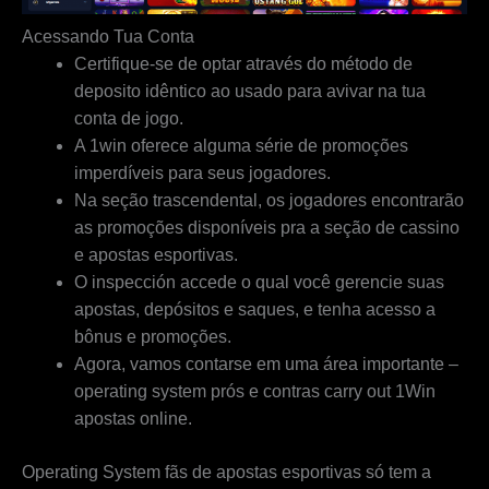
Acessando Tua Conta
Certifique-se de optar através do método de
deposito idêntico ao usado para avivar na tua
conta de jogo.
A 1win oferece alguma série de promoções
imperdíveis para seus jogadores.
Na seção trascendental, os jogadores encontrarão
as promoções disponíveis pra a seção de cassino
e apostas esportivas.
O inspección accede o qual você gerencie suas
apostas, depósitos e saques, e tenha acesso a
bônus e promoções.
Agora, vamos contarse em uma área importante –
operating system prós e contras carry out 1Win
apostas online.
Operating System fãs de apostas esportivas só tem a