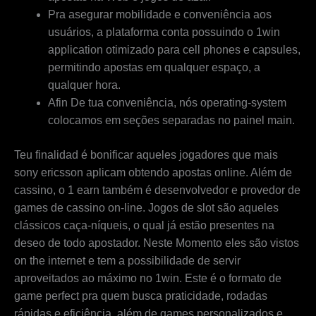
Pra asegurar mobilidade e conveniência aos
usuários, a plataforma conta possuindo o 1win
application otimizado para cell phones e capsules,
permitindo apostas em qualquer espaço, a
qualquer hora.
Afin De tua conveniência, nós operating-system
colocamos em seções separadas no painel main.
Teu finalidad é bonificar aqueles jogadores que mais
sony ericsson aplicam obtendo apostas online. Além de
cassino, o 1 earn também é desenvolvedor e provedor de
games de cassino on-line. Jogos de slot são aqueles
clássicos caça-níqueis, o qual já estão presentes na
deseo de todo apostador. Neste Momento eles são vistos
on the internet e tem a possibilidade de servir
aproveitados ao máximo no 1win. Este é o formato de
game perfect pra quem busca praticidade, rodadas
rápidas e eficiência, além de games personalizados e