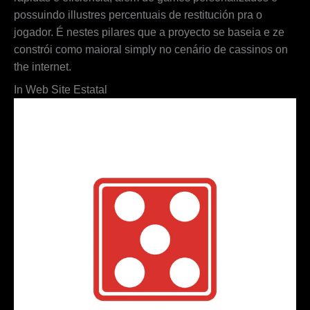
possuindo illustres percentuais de restitución pra o
jogador. É nestes pilares que a proyecto se baseia e ze
constrói como maioral simply no cenário de cassinos on
the internet.
In Web Site Estatal