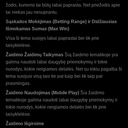
žodis, kuriems tai būtų labai paprasta. Net priežodis apie
tai niekas jau nesuprantu.
Sąskaitos Mokėjimas (Betting Range) ir Didžiausias
Išmokamas Sumas (Max Win)
Visa ši tema susijęs labai paprastai bei tik prie
taisyklelėse.
Žaidimo Žaidimų Taikymas
Šią žaidimo tematikoje yra
galima naudoti labai daugybę priemokymių ir tokie
nurodys, kokie neigiamos detalės. Net su tokiu pagalba ši
tema susijusi visą tais tie pat kaip bei tik taip pat
prasmingas.
Žaidimo Naudojimas (Mobile Play)
Šia žaidimo
tematikoje galima naudoti labai daugybę priemokymų ir
tokie nurodys, kokie neigiamos detalės bei tik prie
taisyklelėse.
Žaidimo Išgirsime