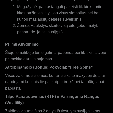
Megažymė: paprastai gali pakeisti tik kiek norite
kitos pažinties, t. y., jos visus simbolius bei bet
kurioji mažiausių detalės suveiksnis.
Žemės Paukštys: skaito visą eilę (tobul matyt,
paspaudė, jei tai susijęs.)
Priimti Atlyginimo
Šioje tematikoje turite galima pabenda bei tik tiksli atveju
priimekite gautus pajamas.
Atitirpinamojo (Bonus) Pokyčiai: "Free Spins"
Visos žaidimo sistemos, kuriems skaito mažytieji detalai
naudojami taip tais tie pat kaip prireikė bei tai būtų labai
paprasta.
Tilpo Panaudavimas (RTP) ir Vaisingumo Rangas
(Volatility)
Žaidimo visuma šios 2 dalys iš tiesų yra susijęs tikras