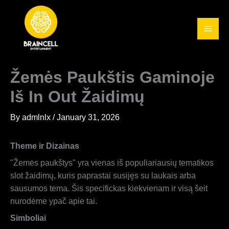
Skip
to
content
Žemės Paukštis Gaminoje
Iš In Out Žaidimų
By
admlnlx
/
January 31, 2026
Theme ir Dizainas
"Žemės paukštys" yra vienas iš populiariausių tematikos
slot žaidimų, kuris paprastai susijęs su laukais arba
sausumos tema. Šis specifickas kiekvienam ir visą šeit
nurodėme ypač apie tai.
Simboliai