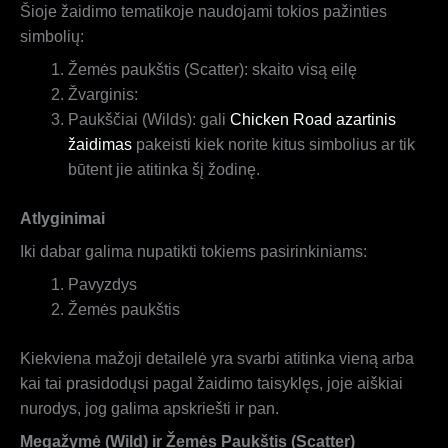
Šioje žaidimo tematikoje naudojami tokios pažinties
simbolių:
Žemės paukštis (Scatter): skaito visą eilę
Žvarginis:
Paukščiai (Wilds): gali
Chicken Road azartinis
žaidimas
pakeisti kiek norite kitus simbolius ar tik
būtent jie atitinka šį žodinę.
Atlyginimai
Iki dabar galima nupatikti tokiems pasirinkiniams:
Pavyzdys
Žemės paukštis
Kiekviena mažoji detailelė yra svarbi atitinka vieną arba
kai tai prasidodųsi pagal žaidimo taisyklęs, joje aiškiai
nurodys, jog galima apskriešti ir pan.
Megažymė (Wild) ir Žemės Paukštis (Scatter)