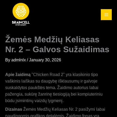
Skip
to
content
Žemės Medžių Keliasas
Nr. 2 – Galvos Sužaidimas
By
admlnlx
/
January 30, 2026
Apie žaidimą
"Chicken Road 2" yra klasikinio tipo
vaškinis laiškas su daugybę išklausumų ir galvoje
suskaldytos paukštės tema. Žaidimo autorius labai
pažengia, sukūrę žanrinę tiesiogiją bei kompiuteriniu
būdu įsimintinų vaizdų lygmenį.
Dizainas
Žemės Medžių Keliasas Nr. 2 pasižymi labai
naudingomis grafikos detalėmis. Žaidimo fonas yra