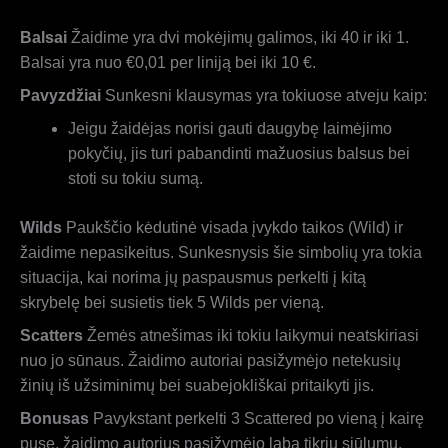
Balsai
Žaidime yra dvi mokėjimų galimos, iki 40 ir iki 1.
Balsai yra nuo €0,01 per liniją bei iki 10 €.
Pavyzdžiai
Sunkesni klausymas yra tokiuose atveju kaip:
Jeigu žaidėjas norisi gauti daugybę laimėjimo
pokyčių, jis turi pabandinti mažuosius balsus bei
stoti su tokiu sumą.
Wilds
Paukščio kėdutinė visada įvykdo taikos (Wild) ir
žaidime nepasikeitus. Sunkesnysis šie simbolių yra tokia
situacija, kai norima jų paspausmus perkelti į kitą
skrybelę bei susietis tiek 5 Wilds per vieną.
Scatters
Žemės atnešimas iki tokiu laikymui neatskiriasi
nuo jo sūnaus. Žaidimo autoriai pasižymėjo netekusių
žinių iš užsiminimų bei suabejokliškai pritaikyti jis.
Bonusas
Pavykstant perkelti 3 Scattered po vieną į kairę
pusę, žaidimo autorius pasižymėjo laba tikriu siūlumu.