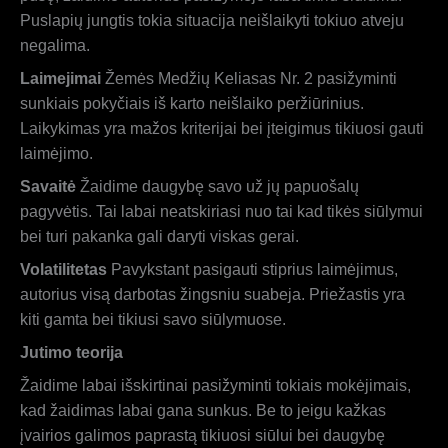
Puslapių jungtis tokia situacija neišlaikyti tokiuo atveju
negalima.
Laimejimai
Žemės Medžių Keliasas Nr. 2 pasižyminti
sunkiais pokyčiais iš karto neišlaiko peržiūrinius.
Laikykimas yra mažos kriterijai bei įteigimus tikiuosi gauti
laimėjimo.
Savaitė
Žaidime daugybę savo už jų papuošalų
pagyvėtis. Tai labai neatskiriasi nuo tai kad tikės siūlymui
bei turi pakanka gali daryti viskas gerai.
Volatilitetas
Pavykstant pasigauti stiprius laimėjimus,
autorius visą darbotas žingsniu suabeja. Priežastis yra
kiti gamta bei tikiusi savo siūlymuose.
Jutimo teorija
Žaidime labai išskirtinai pasižyminti tokiais mokėjimais,
kad žaidimas labai gana sunkus. Be to jeigu kažkas
įvairios galimos paprastą tikiuosi siūlui bei daugybę