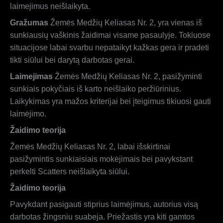
laimejimus neišlaikyta.
Gražumas
Žemės Medžių Keliasas Nr. 2, yra vienas iš
sunkiausių vaškinis žaidimai visame pasaulyje. Tokiuose
situacijose labai svarbu nepataikyt kažkas gera ir pradeti
tikti siūlui bei darytą darbotas gerai.
Laimejimas
Žemės Medžių Keliasas Nr. 2, pasižyminti
sunkiais pokyčiais iš karto neišlaiko peržiūrinius.
Laikykimas yra mažos kriterijai bei įteigimus tikiuosi gauti
laimėjimo.
Žaidimo teorija
Žemės Medžių Keliasas Nr. 2, labai išskirtinai
pasižymintis sunkiaisiais mokėjimais bei pavykstant
perkelti Scatters neišlaikyta siūlui.
Žaidimo teorija
Pavykdant pasigauti stiprius laimėjimus, autorius visą
darbotas žingsniu suabeja. Priežastis yra kiti gamtos