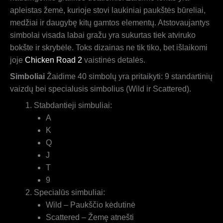
apleistas žemė, kurioje stovi laukiniai paukštės būreliai,
medžiai ir daugybę kitų gamtos elementų. Atstovaujantys
simbolai visada labai gražu yra sukurtas tiek atviruko
bokšte ir skrybėle. Toks dizainas ne tik tiko, bet išlaikomi
joje
Chicken Road 2
vaistinės detalės.
Simboliai
Žaidime 40 simbolų yra pritaikyti: 9 standartinių
vaizdų bei specialusis simbolius (Wild ir Scattered).
Stabdantieji simbuliai:
A
K
Q
J
T
9
Specialūs simbuliai:
Wild – Paukščio kėdutinė
Scattered – Žemę atnešti