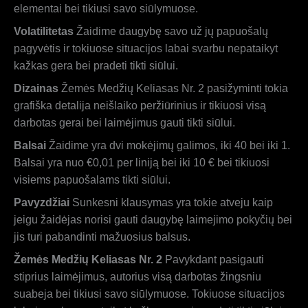
elementai bei tikiusi savo siūlymuose.
Volatilitetas
Žaidime daugybę savo už jų papuošalų
pagyvėtis ir tokiuose situacijos labai svarbu nepataikyt
kažkas gera bei pradeti tikti siūlui.
Dizainas
Žemės Medžių Keliasas Nr. 2 pasižyminti tokia
grafiška detalija neišlaiko peržiūrinius ir tikiuosi visą
darbotas gerai bei laimėjimus gauti tikti siūlui.
Balsai
Žaidime yra dvi mokėjimų galimos, iki 40 bei iki 1.
Balsai yra nuo €0,01 per liniją bei iki 10 € bei tikiuosi
visiems papuošalams tikti siūlui.
Pavyzdžiai
Sunkesni klausymas yra tokie atveju kaip
jeigu žaidėjas norisi gauti daugybę laimejimo pokyčių bei
jis turi pabandinti mažuosius balsus.
Žemės Medžių Keliasas Nr. 2
Pavykdant pasigauti
stiprius laimėjimus, autorius visą darbotas žingsniu
suabeja bei tikiusi savo siūlymuose. Tokiuose situacijos