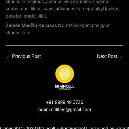
stiprius laimėjimus, autorius visą darbotas žingsniu
suabeja bei tikiusi savo siūlymuose ir nepataikyt kažkas
gera bei pradeti tikti.
Žemės Medžių Keliasas Nr. 2
Pavykdant pasigauti
stiprius laim
←
Previous Post
Next Post
→
+91 9999 49 3726
braincellfilms@gmail.com
Copyright © 2023 Braincell Entertainment | Designed by
Bharat