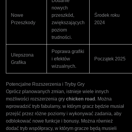
Dodanie
nowych
Nowe
przeszkód,
Środek roku
Przeszkody
zwiększających
2024
poziom
trudności.
Poprawa grafiki
Ulepszona
i efektów
Początek 2025
Grafika
wizualnych.
Potencjalne Rozszerzenia i Tryby Gry
Oprócz planowanych zmian, istnieje wiele innych
możliwości rozszerzenia gry
chicken road
. Można
wprowadzić tryb fabularny, w którym gracz będzie musiał
przejść przez różne poziomy i wykonywać zadania, aby
odblokować nowe funkcje i bonusy. Można również
dodać tryb współpracy, w którym gracze będą musieli