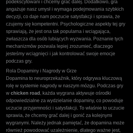
podekscytowani i chcemy grać dalej. Dodatkowo, gra
angażuje nasz umysł i wymaga podejmowania szybkich
decyzji, co daje nam poczucie satysfakcji i sprawia, że
czujemy się kompetentni. Psychologiczne aspekty tej gry
sprawiają, że jest ona tak popularna i wciągająca,
zwłaszcza dla osób lubiących wyzwania. Poznanie tych
mechanizmów pozwala lepiej zrozumieć, dlaczego
jesteśmy wciągnięci i jak kontrolować swoje emocje
podczas gry.
Rola Dopaminy i Nagrody w Grze
Dopamina to neuroprzekaźnik, który odgrywa kluczową
rolę w systemie nagrody w naszym mózgu. Podczas gry
w
chicken road
, każda wygrana aktywuje ośrodki
odpowiedzialne za wydzielanie dopaminy, co powoduje
uczucie przyjemności i satysfakcji. To właśnie to uczucie
sprawia, że chcemy grać dalej i gonić za kolejnymi
wygranymi. Należy jednak pamiętać, że dopamina może
również powodować uzależnienie, dlatego ważne jest,