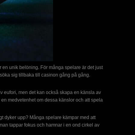
r en unik belöning. För många spelare är det just
öka sig tillbaka till casinon gång på gång.
 av eufori, men det kan också skapa en känsla av
t ha en medvetenhet om dessa känslor och att spela
igt dyker upp? Många spelare kämpar med att
tt man tappar fokus och hamnar i en ond cirkel av