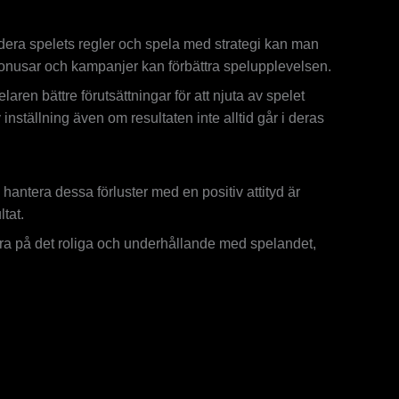
udera spelets regler och spela med strategi kan man
 i bonusar och kampanjer kan förbättra spelupplevelsen.
aren bättre förutsättningar för att njuta av spelet
 inställning även om resultaten inte alltid går i deras
hantera dessa förluster med en positiv attityd är
tat.
sera på det roliga och underhållande med spelandet,