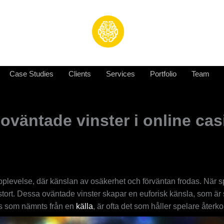
Case Studies
Clients
Services
Portfolio
Team
oväntade vinster i online ca
levelse, där känslan av osäkerhet och förväntan frodas. När spe
na stort. Dessa oväntade vinster skapar en euforisk känsla, som ä
cis som nämnts från en
källa
, är ofta det som håller spelare åte