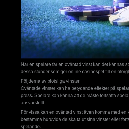
När en spelare får en oväntad vinst kan det kännas s
dessa stunder som gör online casinospel till en oförg
Följderna av plötsliga vinster
Oväntade vinster kan ha betydande effekter på spelare
press. Spelare kan känna att de måste fortsätta spela 
ansvarsfullt.
För vissa kan en oväntad vinst även komma med en k
bestämma huruvida de ska ta ut sina vinster eller forts
spelande.