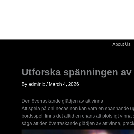
Skip
to
content
About Us
Utforska spänningen av 
By
admlnlx
/
March 4, 2026
Den överraskande glädjen av att vinna
Att spela på onlinecasinon kan vara en spännande upp
bordsspel, finns det alltid en chans att plötsligt vin
säga att den överraskande glädjen av att vinna, pre