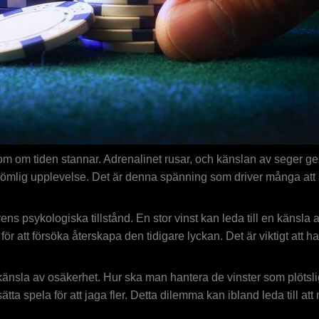
om om tiden stannar. Adrenalinet rusar, och känslan av seger ge
lömlig upplevelse. Det är denna spänning som driver många att s
ns psykologiska tillstånd. En stor vinst kan leda till en känsla
för att försöka återskapa den tidigare lyckan. Det är viktigt at
änsla av osäkerhet. Hur ska man hantera de vinster som plötsl
ätta spela för att jaga fler. Detta dilemma kan ibland leda till a