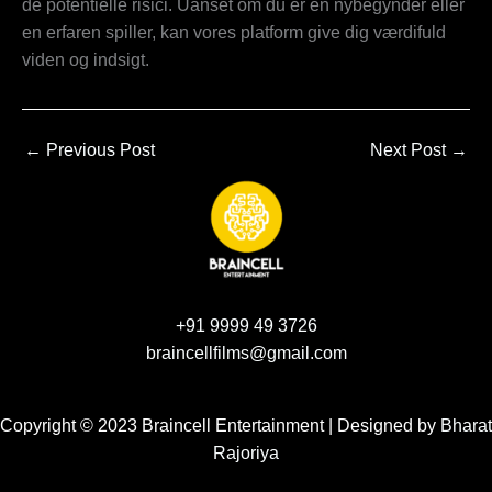
de potentielle risici. Uanset om du er en nybegynder eller
en erfaren spiller, kan vores platform give dig værdifuld
viden og indsigt.
←
Previous Post
Next Post
→
+91 9999 49 3726
braincellfilms@gmail.com
Copyright © 2023 Braincell Entertainment | Designed by
Bharat
Rajoriya