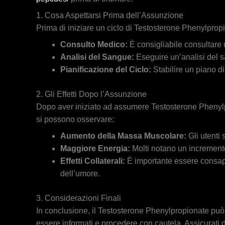
1. Cosa Aspettarsi Prima dell’Assunzione
Prima di iniziare un ciclo di Testosterone Phenylprop
Consulto Medico:
È consigliabile consultare u
Analisi del Sangue:
Eseguire un’analisi del sa
Pianificazione del Ciclo:
Stabilire un piano di
2. Gli Effetti Dopo l’Assunzione
Dopo aver iniziato ad assumere Testosterone Phenylpr
si possono osservare:
Aumento della Massa Muscolare:
Gli utenti
Maggiore Energia:
Molti notano un incremento 
Effetti Collaterali:
È importante essere consapevo
dell’umore.
3. Considerazioni Finali
In conclusione, il Testosterone Phenylpropionate può o
essere informati e procedere con cautela. Assicurati 