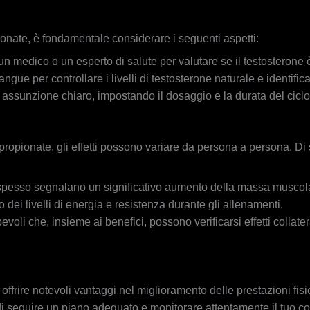
ionate, è fondamentale considerare i seguenti aspetti:
n medico o un esperto di salute per valutare se il testosterone è
ngue per controllare i livelli di testosterone naturale e identific
 assunzione chiaro, impostando il dosaggio e la durata del ciclo
opionate, gli effetti possono variare da persona a persona. Di 
 spesso segnalano un significativo aumento della massa muscolar
dei livelli di energia e resistenza durante gli allenamenti.
li che, insieme ai benefici, possono verificarsi effetti collater
ffrire notevoli vantaggi nel miglioramento delle prestazioni fis
di seguire un piano adeguato e monitorare attentamente il tuo c