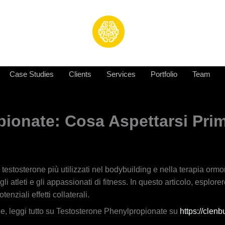
Case Studies
Clients
Services
Portfolio
Team
ionate: Cosa Aspettarsi Pri
testosterone più utilizzati nel bodybuilding e nella terapia ormon
 atleti e gli appassionati di fitness. In questo articolo, esplore
nziali effetti collaterali.
e, leggi tutto su Testosterone Phenylpropionate su
https://clen