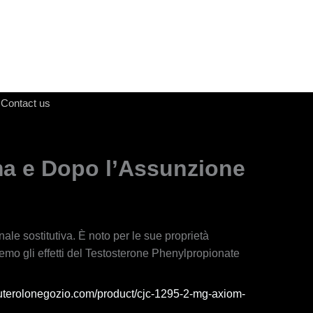
Contact us
ma e Dopo l’Assunzione
ale sostitutiva. È noto per le sue proprietà
remo gli effetti del Testosterone Phenylpropionate
buterolonegozio.com/product/cjc-1295-2-mg-axiom-