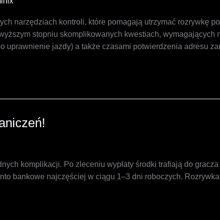
lnlx
pnych narzędziach kontroli, które pomagają utrzymać rozrywkę 
 w wyższym stopniu skomplikowanych kwestiach, wymagających np
bo uprawnienie jazdy) a także czasami potwierdzenia adresu z
aniczeń!
nych komplikacji. Po zleceniu wypłaty środki trafiają do gracz
 konto bankowe najczęściej w ciągu 1–3 dni roboczych. Rozrywk