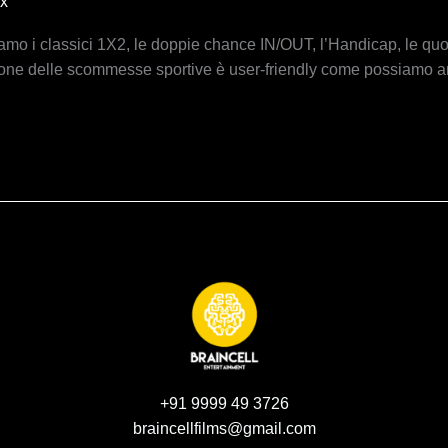
x
iamo i classici 1X2, le doppie chance IN/OUT, l’Handicap, le quo
ione delle scommesse sportive è user-friendly come possiamo am
+91 9999 49 3726
braincellfilms@gmail.com