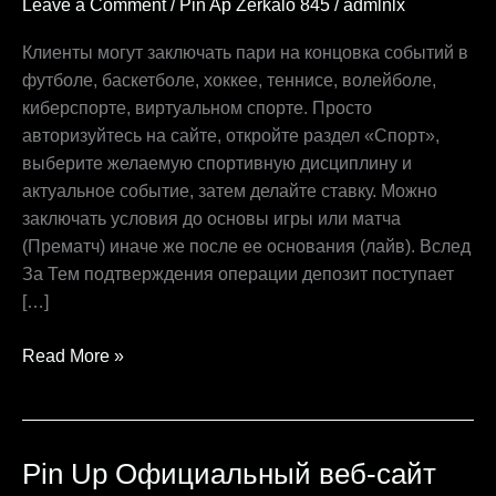
Казахстан
Leave a Comment
/
Pin Ap Zerkalo 845
/
admlnlx
Pin
Клиенты могут заключать пари на концовка событий в
Up
футболе, баскетболе, хоккее, теннисе, волейболе,
Вход
киберспорте, виртуальном спорте. Просто
На
авторизуйтесь на сайте, откройте раздел «Спорт»,
Официальный
выберите желаемую спортивную дисциплину и
веб-
актуальное событие, затем делайте ставку. Можно
сайт
заключать условия до основы игры или матча
(Прематч) иначе же после ее основания (лайв). Вслед
За Тем подтверждения операции депозит поступает
[…]
Read More »
Pin Up Официальный веб-сайт
Pin