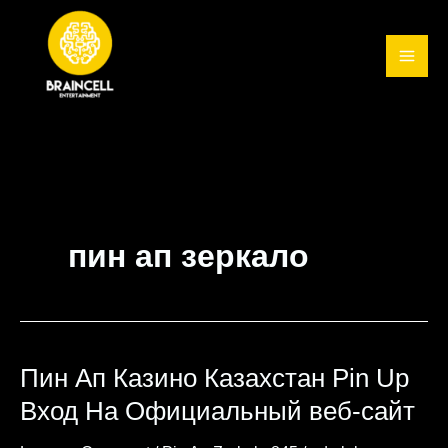
Skip
to
content
пин ап зеркало
Пин Ап Казино Казахстан Pin Up
Пин
Ап
Вход На Официальный веб-сайт
Казино