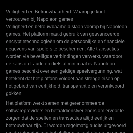
Veiligheid en Betrouwbaarheid: Waarop je kunt
vertrouwen bij Napoleon games
Veiligheid en betrouwbaarheid staan voorop bij Napoleon
games. Het platform maakt gebruik van geavanceerde
encryptietechnologieën om de persoonlijke en financiële
gegevens van spelers te beschermen. Alle transacties
worden via beveiligde verbindingen verwerkt, waardoor
de kans op fraude en diefstal minimaal is. Napoleon
games beschikt over een geldige speelvergunning, wat
betekent dat het platform voldoet aan strenge eisen op
het gebied van eerlijkheid, transparantie en verantwoord
gokken.
Het platform werkt samen met gerenommeerde
softwareproviders en betaaldienstverleners om ervoor te
zorgen dat de spellen en transacties altijd eerlijk en
betrouwbaar zijn. Er worden regelmatig audits uitgevoerd
om de integriteit van het platform te controleren en ervoor