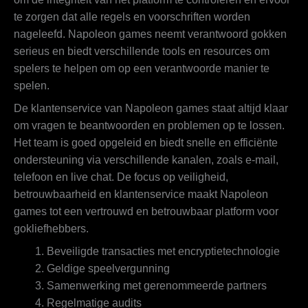
te zorgen dat alle regels en voorschriften worden
nageleefd. Napoleon games neemt verantwoord gokken
serieus en biedt verschillende tools en resources om
spelers te helpen om op een verantwoorde manier te
spelen.
De klantenservice van Napoleon games staat altijd klaar
om vragen te beantwoorden en problemen op te lossen.
Het team is goed opgeleid en biedt snelle en efficiënte
ondersteuning via verschillende kanalen, zoals e-mail,
telefoon en live chat. De focus op veiligheid,
betrouwbaarheid en klantenservice maakt Napoleon
games tot een vertrouwd en betrouwbaar platform voor
gokliefhebbers.
Beveiligde transacties met encryptietechnologie
Geldige speelvergunning
Samenwerking met gerenommeerde partners
Regelmatige audits