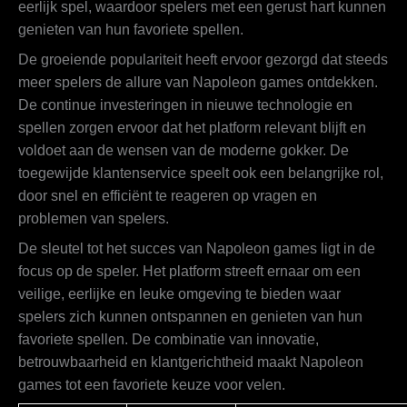
eerlijk spel, waardoor spelers met een gerust hart kunnen
genieten van hun favoriete spellen.
De groeiende populariteit heeft ervoor gezorgd dat steeds
meer spelers de allure van Napoleon games ontdekken.
De continue investeringen in nieuwe technologie en
spellen zorgen ervoor dat het platform relevant blijft en
voldoet aan de wensen van de moderne gokker. De
toegewijde klantenservice speelt ook een belangrijke rol,
door snel en efficiënt te reageren op vragen en
problemen van spelers.
De sleutel tot het succes van Napoleon games ligt in de
focus op de speler. Het platform streeft ernaar om een
veilige, eerlijke en leuke omgeving te bieden waar
spelers zich kunnen ontspannen en genieten van hun
favoriete spellen. De combinatie van innovatie,
betrouwbaarheid en klantgerichtheid maakt Napoleon
games tot een favoriete keuze voor velen.