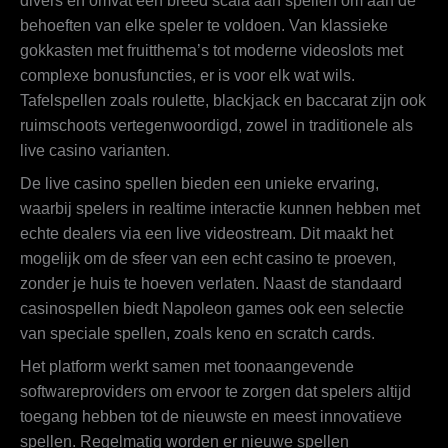
divers en omvat een breed scala aan spellen om aan de
behoeften van elke speler te voldoen. Van klassieke
gokkasten met fruitthema’s tot moderne videoslots met
complexe bonusfuncties, er is voor elk wat wils.
Tafelspellen zoals roulette, blackjack en baccarat zijn ook
ruimschoots vertegenwoordigd, zowel in traditionele als
live casino varianten.
De live casino spellen bieden een unieke ervaring,
waarbij spelers in realtime interactie kunnen hebben met
echte dealers via een live videostream. Dit maakt het
mogelijk om de sfeer van een echt casino te proeven,
zonder je huis te hoeven verlaten. Naast de standaard
casinospellen biedt Napoleon games ook een selectie
van speciale spellen, zoals keno en scratch cards.
Het platform werkt samen met toonaangevende
softwareproviders om ervoor te zorgen dat spelers altijd
toegang hebben tot de nieuwste en meest innovatieve
spellen. Regelmatig worden er nieuwe spellen