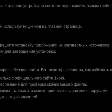
есь, что ваше устройство соответствует минимальным требо
 используйте QR-код на главной странице.
зрешите установку приложений из неизвестных источников.
ям для завершения установки.
опросы безопасности. Вот некоторые советы, как избежать
олько с официального сайта 1xbet.
еспечение для проверки скачиваемого файла.
иков, так как это может привести к заражению вирусами.
иты от уязвимостей.