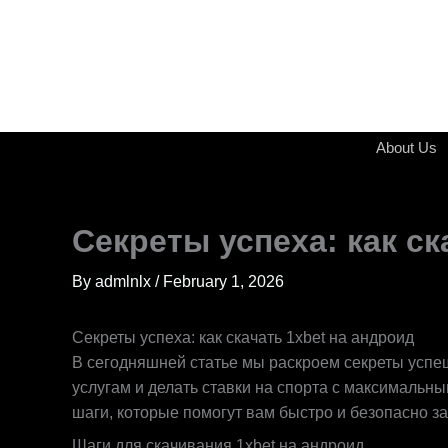
Skip
to
content
About Us
Секреты успеха: как ск
By
admlnlx
/
February 1, 2026
Секреты успеха: как скачать 1xbet на андроид
В сегодняшней статье мы раскроем секреты успешн
услугам и делать ставки на спорта с максимальн
шаги, которые помогут вам быстро и безопасно за
Шаги для скачивания 1xbet на андроид