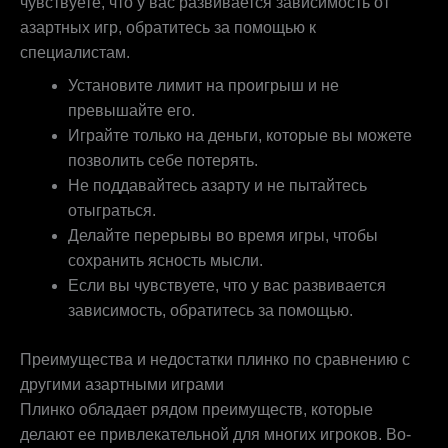
чувствуете, что у вас развивается зависимость от
азартных игр, обратитесь за помощью к
специалистам.
Установите лимит на проигрыш и не
превышайте его.
Играйте только на деньги, которые вы можете
позволить себе потерять.
Не поддавайтесь азарту и не пытайтесь
отыграться.
Делайте перерывы во время игры, чтобы
сохранить ясность мысли.
Если вы чувствуете, что у вас развивается
зависимость, обратитесь за помощью.
Преимущества и недостатки плинко по сравнению с
другими азартными играми
Плинко обладает рядом преимуществ, которые
делают ее привлекательной для многих игроков. Во-