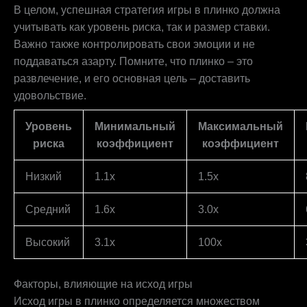
В целом, успешная стратегия игры в плинко должна
учитывать как уровень риска, так и размер ставки.
Важно также контролировать свои эмоции и не
поддаваться азарту. Помните, что плинко – это
развлечение, и его основная цель – доставить
удовольствие.
Уровень
Минимальный
Максимальный
риска
коэффициент
коэффициент
Низкий
1.1x
1.5x
Средний
1.6x
3.0x
Высокий
3.1x
100x
Факторы, влияющие на исход игры
Исход игры в плинко определяется множеством