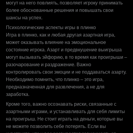
могут на него повлиять, позволяет игроку принимать
более обоснованные решения и повышать свои
шансы на успех.
Психологические аспекты игры в плинко
Игра в плинко, как и любая другая азартная игра,
может оказывать влияние на эмоциональное
состояние игрока. Азарт и предвкушение выигрыша
могут вызывать эйфорию, в то время как проигрыши –
разочарование и раздражение. Важно
контролировать свои эмоции и не поддаваться азарту.
Необходимо помнить, что плинко – это игра,
предназначенная для развлечения, а не для
заработка.
Кроме того, важно осознавать риски, связанные с
азартными играми, и устанавливать для себя лимиты
на проигрыш. Не стоит играть на деньги, которые вы
не можете позволить себе потерять. Если вы