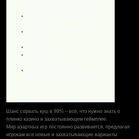
нужно знать о плинко казино и
захватывающем геймплее.
Что такое плинко и как в нее
играть?
Стратегии игры в плинко: мифы и
реальность
Факторы, влияющие на исход игры
Психологические аспекты игры в
плинко
Преимущества и недостатки
плинко по сравнению с другими
азартными играми
Шанс сорвать куш в 99% – всё, что нужно знать о
плинко казино и захватывающем геймплее.
Мир азартных игр постоянно развивается, предлагая
игрокам все новые и захватывающие варианты