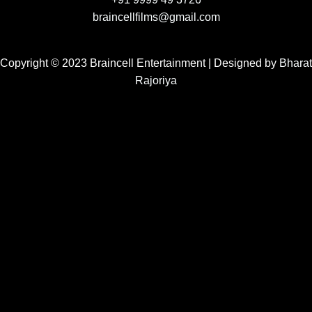
braincellfilms@gmail.com
Copyright © 2023 Braincell Entertainment | Designed by
Bharat
Rajoriya