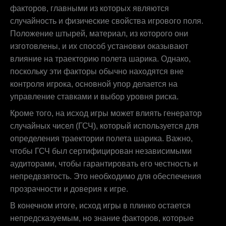
факторов, главными из которых являются
случайность и физические свойства игрового поля.
Положение штырей, материал, из которого они
изготовлены, и их способ установки оказывают
влияние на траекторию полета шарика. Однако,
поскольку эти факторы обычно находятся вне
контроля игрока, основной упор делается на
управление ставками и выбор уровня риска.
Кроме того, на исход игры может влиять генератор
случайных чисел (ГСЧ), который используется для
определения траектории полета шарика. Важно,
чтобы ГСЧ был сертифицирован независимыми
аудиторами, чтобы гарантировать его честность и
непредвзятость. Это необходимо для обеспечения
прозрачности и доверия к игре.
В конечном итоге, исход игры в плинко остается
непредсказуемым, но знание факторов, которые