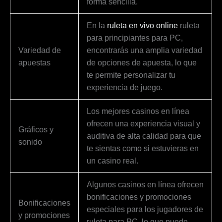
forma sencilla.
En la
ruleta en vivo online
ruleta
para principiantes para PC,
Variedad de
encontrarás una amplia variedad
apuestas
de opciones de apuesta, lo que
te permite personalizar tu
experiencia de juego.
Los mejores casinos en línea
ofrecen una experiencia visual y
Gráficos y
auditiva de alta calidad para que
sonido
te sientas como si estuvieras en
un casino real.
Algunos casinos en línea ofrecen
bonificaciones y promociones
Bonificaciones
especiales para los jugadores de
y promociones
ruleta para PC, lo que puede