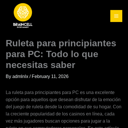
Skip
to
content
Ruleta para principiantes
para PC: Todo lo que
necesitas saber
By
admlnlx
/
February 11, 2026
La ruleta para principiantes para PC es una excelente
opción para aquellos que desean disfrutar de la emoción
del juego de ruleta desde la comodidad de su hogar. Con
la creciente popularidad de los casinos en línea, cada
vez más jugadores buscan opciones para jugar a la