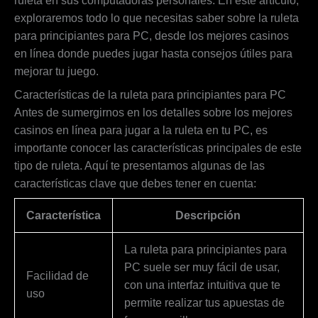
ruleta en sus computadoras personales. En este artículo,
exploraremos todo lo
que necesitas saber sobre la ruleta
para principiantes para PC, desde los mejores casinos
en línea donde puedes jugar hasta consejos útiles para
mejorar tu juego.
Características de la ruleta para principiantes para PC
Antes de sumergirnos en los detalles sobre los mejores
casinos en línea para jugar a la ruleta en tu PC, es
importante conocer las características principales de este
tipo de ruleta. Aquí te presentamos algunas de las
características clave que debes tener en cuenta:
Característica
Descripción
La ruleta para principiantes para
PC suele ser muy fácil de usar,
Facilidad de
con una interfaz intuitiva que te
uso
permite realizar tus apuestas de