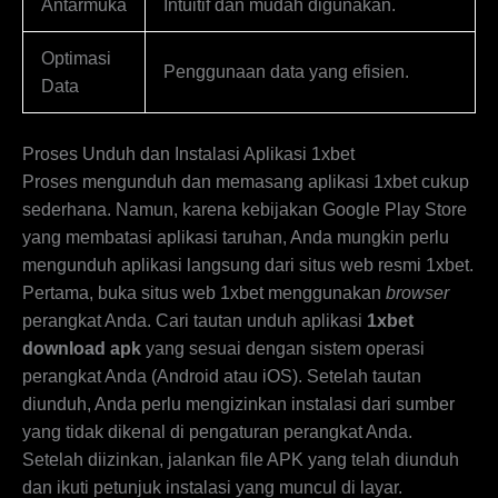
Antarmuka
Intuitif dan mudah digunakan.
Optimasi
Penggunaan data yang efisien.
Data
Proses Unduh dan Instalasi Aplikasi 1xbet
Proses mengunduh dan memasang aplikasi 1xbet cukup
sederhana. Namun, karena kebijakan Google Play Store
yang membatasi aplikasi taruhan, Anda mungkin perlu
mengunduh aplikasi langsung dari situs web resmi 1xbet.
Pertama, buka situs web 1xbet menggunakan
browser
perangkat Anda. Cari tautan unduh aplikasi
1xbet
download apk
yang sesuai dengan sistem operasi
perangkat Anda (Android atau iOS). Setelah tautan
diunduh, Anda perlu mengizinkan instalasi dari sumber
yang tidak dikenal di pengaturan perangkat Anda.
Setelah diizinkan, jalankan file APK yang telah diunduh
dan ikuti petunjuk instalasi yang muncul di layar.