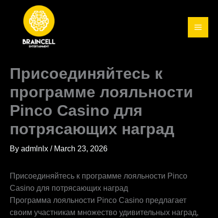
Skip
to
content
Присоединяйтесь к
программе лояльности
Pinco Casino для
потрясающих наград
By
admlnlx
/
March 23, 2026
Присоединяйтесь к программе лояльности Pinco
Casino для потрясающих наград
Программа лояльности Pinco Casino предлагает
своим участникам множество удивительных наград,