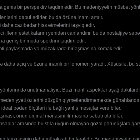
ha geniş bir perspektiv təqdim edir. Bu mədəniyyətin müsbət yönl
ənlərini qəbul edirlər, bu da özünə inamı artırır.
ni daha cazibədar hiss etmələrini təşviq edir.
illərin estetikalarını yenidən canlandırır, bu da nostaljiyə səbə
a geniş bir moda spektrini təqdim edir.
əti paylaşmada və müzakirədə birləşməsinə kömək edir.
 daha açıq və özünə inamlı bir fenomen yaradı. Xüsusilə, bu sti
yönlərini də unutmamalıyıq. Bəzi mənfi aspektlər aşağıdakılardı
mədəniyyəti özlərini düzgün qiymətləndirməməkdə günahlandırır
ideal bədən ölçüləri ilə bağlı yanlış mesajlar verə bilər.
ası, onun orijinal mənasını itirməsinə səbəb ola bilər.
 insanlar arasında bu stilə uyğun olmayan gözəl görünüşlərə qarş
in tarixçəsinin daha mürəkkəb bir tərəfidir. Bu mədəniyyətin cə