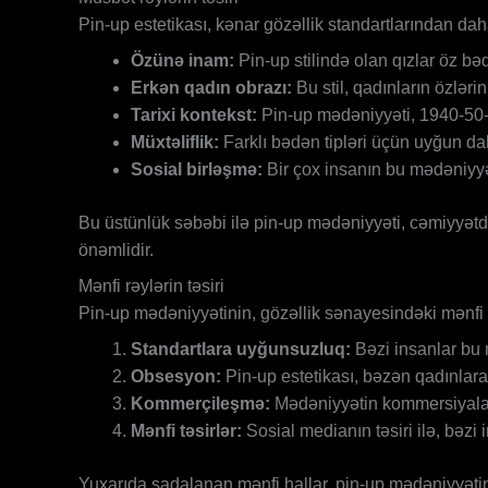
Pin-up estetikası, kənar gözəllik standartlarından da
Özünə inam:
Pin-up stilində olan qızlar öz bəd
Erkən qadın obrazı:
Bu stil, qadınların özləri
Tarixi kontekst:
Pin-up mədəniyyəti, 1940-50-ci 
Müxtəliflik:
Farklı bədən tipləri üçün uyğun dah
Sosial birləşmə:
Bir çox insanın bu mədəniyy
Bu üstünlük səbəbi ilə pin-up mədəniyyəti, cəmiyyətdə
önəmlidir.
Mənfi rəylərin təsiri
Pin-up mədəniyyətinin, gözəllik sənayesindəki mənfi 
Standartlara uyğunsuzluq:
Bəzi insanlar bu 
Obsesyon:
Pin-up estetikası, bəzən qadınlara 
Kommerçileşmə:
Mədəniyyətin kommersiyalaşm
Mənfi təsirlər:
Sosial medianın təsiri ilə, bəzi
Yuxarıda sadalanan mənfi hallar, pin-up mədəniyyətin