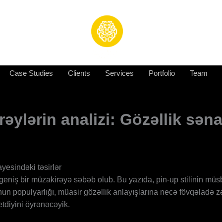
Case Studies
Clients
Services
Portfolio
Team
əylərin analizi: Gözəllik səna
yesindəki təsirlər
eniş bir müzakirəyə səbəb olub. Bu yazıda, pin-up stilinin müsbə
 Onun populyarlığı, müasir gözəllik anlayışlarına necə fövqəladə 
etdiyini öyrənəcəyik.