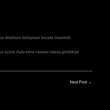
dar detalların birləşməsi burada önəmlidir.
 və özünü ifadə etmə vasitəsi olaraq gördükləri
Next Post
→