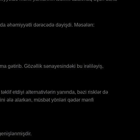
a da əhəmiyyətli dərəcədə dəyişdi. Məsələn:
ma gətirib. Gözəllik sənayesindəki bu irəliləyiş,
lif etdiyi alternativlərin yanında, bəzi risklər də
rini ələ alarkən, müsbət yönləri qədər mənfi
enişlənmişdir.