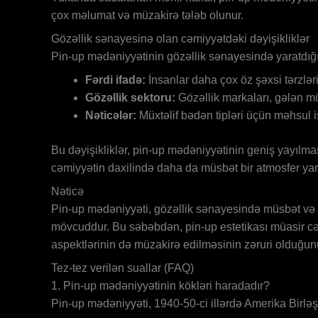
çox məlumat və müzakirə tələb olunur.
Gözəllik sənayesinə olan cəmiyyətdəki dəyişikliklər
Pin-up mədəniyyətinin gözəllik sənayesində yaratdığı
Fərdi ifadə:
İnsanlar daha çox öz şəxsi tərzləri
Gözəllik sektoru:
Gözəllik markaları, gələn mü
Nəticələr:
Müxtəlif bədən tipləri üçün məhsul i
Bu dəyişikliklər, pin-up mədəniyyətinin geniş yayılması
cəmiyyətin daxilində daha da müsbət bir atmosfer y
Nəticə
Pin-up mədəniyyəti, gözəllik sənayesində müsbət və mən
mövcuddur. Bu səbəbdən, pin-up estetikası müasir cəmiy
aspektlərinin də müzakirə edilməsinin zəruri olduğ
Tez-tez verilən suallar (FAQ)
1. Pin-up mədəniyyətinin kökləri haradadır?
Pin-up mədəniyyəti, 1940-50-ci illərdə Amerika Birlə