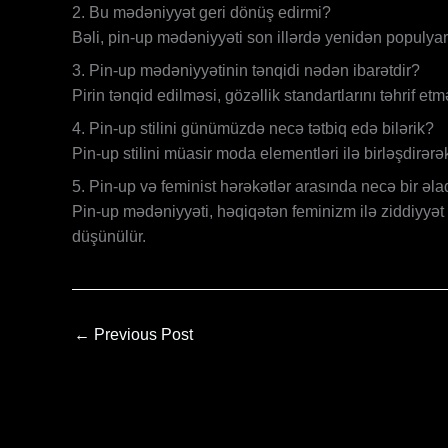
2. Bu mədəniyyət geri dönüş edirmi?
Bəli, pin-up mədəniyyəti son illərdə yenidən populyarl
3. Pin-up mədəniyyətinin tənqidi nədən ibarətdir?
Pirin tənqid edilməsi, gözəllik standartlarını təhrif etm
4. Pin-up stilini günümüzdə necə tətbiq edə bilərik?
Pin-up stilini müasir moda elementləri ilə birləşdirərə
5. Pin-up və feminist hərəkətlər arasında necə bir əl
Pin-up mədəniyyəti, həqiqətən feminizm ilə ziddiyyət t
düşünülür.
←
Previous Post