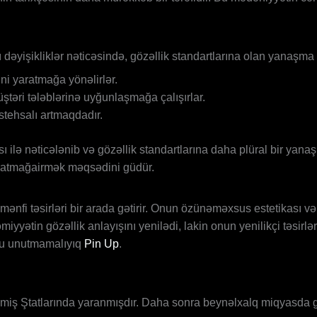
 dəyişikliklər nəticəsində, gözəllik standartlarına olan yanaşm
ni yaratmağa yönəlirlər.
ştəri tələblərinə uyğunlaşmağa çalışırlar.
stehsalı artmaqdadır.
 ilə nəticələnib və gözəllik standartlarına daha plüral bir yanaş
aratmağairmək məqsədini güdür.
fi təsirləri bir arada gətirir. Onun özünəməxsus estetikası və tək
yətin gözəllik anlayışını yenilədi, lakin onun yenilikçi təsirlə
unu unutmamalıyıq
Pin Up
.
şmiş Ştatlarında yaranmışdır. Daha sonra beynəlxalq miqyasda g