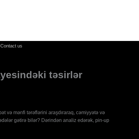
Contact us
yesindəki təsirlər
t və mənfi tərəflərini araşdıraraq, cəmiyyətə və
zədələr gətirə bilər? Dərindən analiz edərək, pin-up