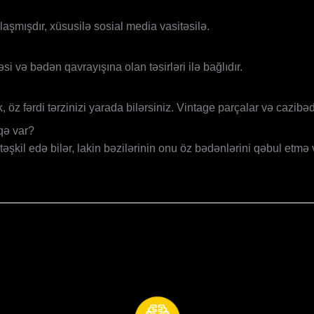
aşmışdır, xüsusilə sosial media vasitəsilə.
əsi və bədən qavrayışına olan təsirləri ilə bağlıdır.
k, öz fərdi tərzinizi yarada bilərsiniz. Vintage parçalar və cazibə
aqə var?
əşkil edə bilər, lakin bəzilərinin onu öz bədənlərini qəbul etmə