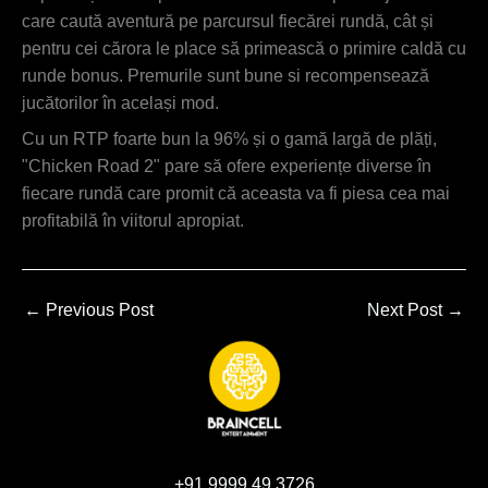
care caută aventură pe parcursul fiecărei rundă, cât și
pentru cei cărora le place să primească o primire caldă cu
runde bonus. Premurile sunt bune si recompensează
jucătorilor în același mod.
Cu un RTP foarte bun la 96% și o gamă largă de plăți,
"Chicken Road 2" pare să ofere experiențe diverse în
fiecare rundă care promit că aceasta va fi piesa cea mai
profitabilă în viitorul apropiat.
←
Previous Post
Next Post
→
+91 9999 49 3726