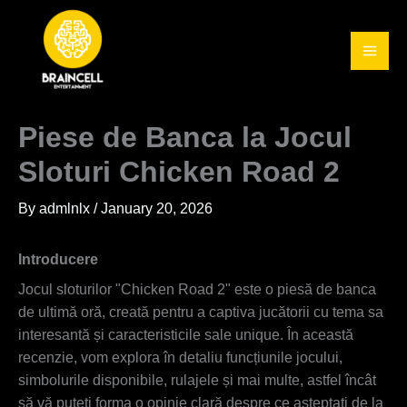
Skip
to
content
Piese de Banca la Jocul
Sloturi Chicken Road 2
By
admlnlx
/
January 20, 2026
Introducere
Jocul sloturilor "Chicken Road 2" este o piesă de banca
de ultimă oră, creată pentru a captiva jucătorii cu tema sa
interesantă și caracteristicile sale unique. În această
recenzie, vom explora în detaliu funcțiunile jocului,
simbolurile disponibile, rulajele și mai multe, astfel încât
să vă puteți forma o opinie clară despre ce așteptați de la