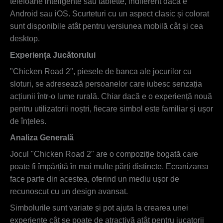
telefoane inteligente sau tablette, indiferent dacă e
Android sau iOS. Scurteturi cu un aspect clasic și colorat
sunt disponibile atât pentru versiunea mobilă cât și cea
desktop.
Experiența Jucătorului
"Chicken Road 2", piesele de banca ale jocurilor cu
sloturi, se adresează persoanelor care iubesc senzația
acțiunii într-o lume rurală. Chiar dacă e o experiență nouă
pentru utilizatorii noștri, fiecare simbol este familiar și ușor
de înțeles.
Analiza Generală
Jocul "Chicken Road 2" are o compoziție bogată care
poate fi împărțită în mai multe părți distincte. Ecranizarea
face parte din acestea, oferind un mediu ușor de
recunoscut cu un design avansat.
Simbolurile sunt variate și pot ajuta la crearea unei
experiențe cât se poate de atractivă atât pentru jucatorii