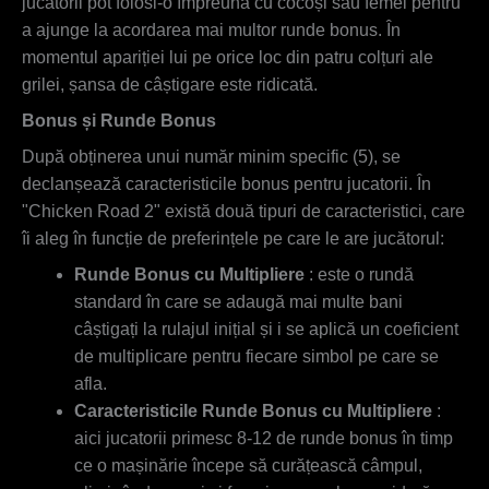
jucătorii pot folosi-o împreună cu cocoși sau femei pentru
a ajunge la acordarea mai multor runde bonus. În
momentul apariției lui pe orice loc din patru colțuri ale
grilei, șansa de câștigare este ridicată.
Bonus și Runde Bonus
După obținerea unui număr minim specific (5), se
declanșează caracteristicile bonus pentru jucatorii. În
"Chicken Road 2" există două tipuri de caracteristici, care
îi aleg în funcție de preferințele pe care le are jucătorul:
Runde Bonus cu Multipliere
: este o rundă
standard în care se adaugă mai multe bani
câștigați la rulajul inițial și i se aplică un coeficient
de multiplicare pentru fiecare simbol pe care se
afla.
Caracteristicile Runde Bonus cu Multipliere
:
aici jucatorii primesc 8-12 de runde bonus în timp
ce o mașinărie începe să curățească câmpul,