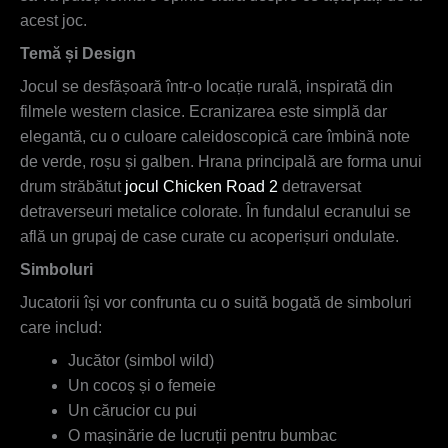
acest joc.
Temă și Design
Jocul se desfășoară într-o locație rurală, inspirată din
filmele western clasice. Ecranizarea este simplă dar
elegantă, cu o culoare caleidoscopică care îmbină note
de verde, roșu și galben. Hrana principală are forma unui
drum străbătut
jocul Chicken Road 2
detraversat
detraverseuri metalice colorate. În fundalul ecranului se
află un grupaj de case curate cu acoperișuri ondulate.
Simboluri
Jucatorii își vor confrunta cu o suită bogată de simboluri
care includ:
Jucător (simbol wild)
Un cocoș și o femeie
Un cărucior cu pui
O mașinărie de lucruții pentru bumbac