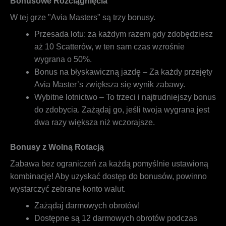
Bonusowe Rozciągnięcia
W tej grze "Avia Masters" są trzy bonusy.
Przesada lotu: za każdym razem gdy zdobędziesz
aż 10 Scatterów, w ten sam czas wzrośnie
wygrana o 50%.
Bonus na błyskawiczną jazdę – Za każdy przejęty
Avia Master’s zwiększa się wynik zabawy.
Wybitne lotnictwo – To trzeci i najtrudniejszy bonus
do zdobycia. Zażądaj go, jeśli twoja wygrana jest
dwa razy większa niż wczorajsze.
Bonusy z Wolną Rotacją
Zabawa bez ograniczeń za każdą pomyślnie ustawioną
kombinację! Aby uzyskać dostęp do bonusów, powinno
wystarczyć zebrane konto walut.
Zażądaj darmowych obrotów!
Dostępne są 12 darmowych obrotów podczas