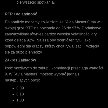
pierwszego spotkania.
RTP i Volatylność
Po analizie możemy stwierdzić, że "Avia Masters" ma w
swojej grze RTP na poziomie od 96 do 97%. Dodatkowo
zauważyliśmy również bardzo wysoką volatilności gry,
która osiąga 92%. Należałoby ocenić ten tytuł jako
odpowiedni dla graczy, którzy chcą rywalizacji i wzięcia
się za dużo pieniędzy.
Zakres Zakładów
Ilość możliwych do zakupu kombinacji przeciąga wartości
9. W "Avia Masters" możesz wybrać jedną z
następujących opcji:
0,09
0,18
1,00