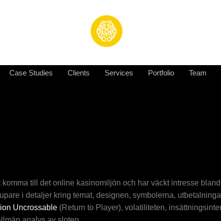
Case Studies
Clients
Services
Portfolio
Team
 komma till det online kasinomiljön och har väckt intresse blan
djupare i detaljer kring temat, designen, symbolerna, utbetalninga
ion Uncrossable
(Return to Player), volatiliteten, insättningsint
allmän analys av sloten.