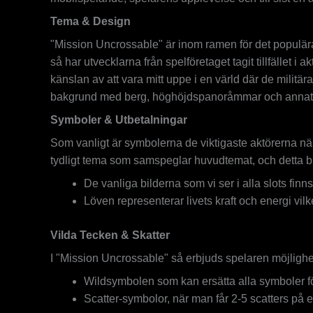
Tema & Design
"Mission Uncrossable" är inom ramen för det populära
så har utvecklarna från spelföretaget tagit tillfället 
känslan av att vara mitt uppe i en värld där de militär
bakgrund med berg, höghöjdspanoråmmar och annat s
Symboler & Utbetalningar
Som vanligt är symbolerna de viktigaste aktörerna när
tydligt tema som samspeglar huvudtemat, och detta bidr
De vanliga bilderna som vi ser i alla slots finns
Löven representerar livets kraft och energi vil
Vilda Tecken & Skatter
I "Mission Uncrossable" så erbjuds spelaren möjlighet
Wildsymbolen som kan ersätta alla symboler f
Scatter-symbolor, när man får 2-5 scatters på e