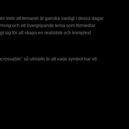
 trots att temanet är ganska vanligt i dessa dagar
usstyrning och ett övergripande tema som förmedlar
gt sig för att skapa en realistisk och komplext
crossable" så utmärkt är att varje symbol har ett