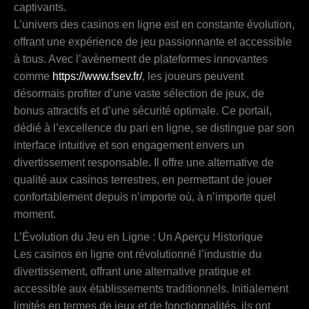
captivants.
L’univers des casinos en ligne est en constante évolution,
offrant une expérience de jeu passionnante et accessible
à tous. Avec l’avènement de plateformes innovantes
comme
https://www.fsev.fr/
, les joueurs peuvent
désormais profiter d’une vaste sélection de jeux, de
bonus attractifs et d’une sécurité optimale. Ce portail,
dédié à l’excellence du pari en ligne, se distingue par son
interface intuitive et son engagement envers un
divertissement responsable. Il offre une alternative de
qualité aux casinos terrestres, en permettant de jouer
confortablement depuis n’importe où, à n’importe quel
moment.
L’Évolution du Jeu en Ligne : Un Aperçu Historique
Les casinos en ligne ont révolutionné l’industrie du
divertissement, offrant une alternative pratique et
accessible aux établissements traditionnels. Initialement
limités en termes de jeux et de fonctionnalités, ils ont