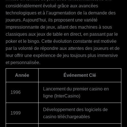
considérablement évolué grâce aux avancées
technologiques et à l’augmentation de la demande des
joueurs. Aujourd’hui, ils proposent une variété
impressionnante de jeux, allant des machines à sous
classiques aux jeux de table en direct, en passant par le
poker et le bingo. Cette évolution constante est motivée
par la volonté de répondre aux attentes des joueurs et de
leur offrir une expérience de jeu toujours plus immersive
et personnalisée.
Année
Événement Clé
Lancement du premier casino en
1996
ligne (InterCasino)
Développement des logiciels de
1999
casino téléchargeables