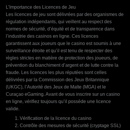
L’Importance des Licences de Jeu
Les licences de jeu sont délivrées par des organismes de
régulation indépendants, qui veillent au respect des
normes de sécurité, d’équité et de transparence dans
l’industrie des casinos en ligne. Ces licences
garantissent aux joueurs que le casino est soumis à une
surveillance étroite et qu’il est tenu de respecter des
règles strictes en matière de protection des joueurs, de
prévention du blanchiment d’argent et de lutte contre la
fraude. Les licences les plus réputées sont celles
délivrées par la Commission des Jeux Britannique
(UKGC), l’Autorité des Jeux de Malte (MGA) et le
Curaçao eGaming. Avant de vous inscrire sur un casino
en ligne, vérifiez toujours qu’il possède une licence
valide.
Vérification de la licence du casino
Contrôle des mesures de sécurité (cryptage SSL)