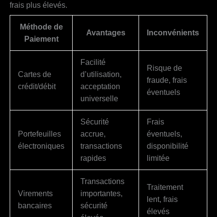
frais plus élevés.
Méthode de
Avantages
Inconvénients
Paiement
Facilité
Risque de
Cartes de
d’utilisation,
fraude, frais
crédit/débit
acceptation
éventuels
universelle
Sécurité
Frais
Portefeuilles
accrue,
éventuels,
électroniques
transactions
disponibilité
rapides
limitée
Transactions
Traitement
Virements
importantes,
lent, frais
bancaires
sécurité
élevés