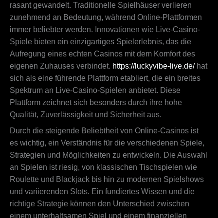
rasant gewandelt. Traditionelle Spielhäuser verlieren
zunehmend an Bedeutung, während Online-Plattformen
immer beliebter werden. Innovationen wie Live-Casino-
Spiele bieten ein einzigartiges Spielerlebnis, das die
Aufregung eines echten Casinos mit dem Komfort des
eigenen Zuhauses verbindet.
https://luckyvibe-live.de/
hat
sich als eine führende Plattform etabliert, die ein breites
Spektrum an Live-Casino-Spielen anbietet. Diese
Plattform zeichnet sich besonders durch ihre hohe
Qualität, Zuverlässigkeit und Sicherheit aus.
Durch die steigende Beliebtheit von Online-Casinos ist
es wichtig, ein Verständnis für die verschiedenen Spiele,
Strategien und Möglichkeiten zu entwickeln. Die Auswahl
an Spielen ist riesig, von klassischen Tischspielen wie
Roulette und Blackjack bis hin zu modernen Spielshows
und variierenden Slots. Ein fundiertes Wissen und die
richtige Strategie können den Unterschied zwischen
einem unterhaltsamen Spiel und einem finanziellen