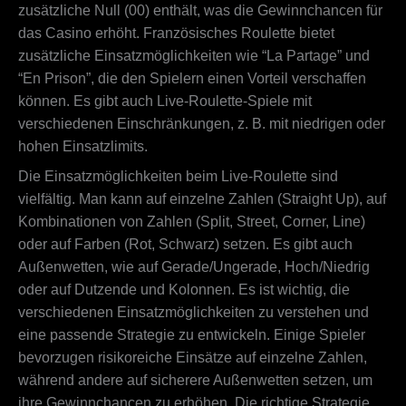
zusätzliche Null (00) enthält, was die Gewinnchancen für
das Casino erhöht. Französisches Roulette bietet
zusätzliche Einsatzmöglichkeiten wie “La Partage” und
“En Prison”, die den Spielern einen Vorteil verschaffen
können. Es gibt auch Live-Roulette-Spiele mit
verschiedenen Einschränkungen, z. B. mit niedrigen oder
hohen Einsatzlimits.
Die Einsatzmöglichkeiten beim Live-Roulette sind
vielfältig. Man kann auf einzelne Zahlen (Straight Up), auf
Kombinationen von Zahlen (Split, Street, Corner, Line)
oder auf Farben (Rot, Schwarz) setzen. Es gibt auch
Außenwetten, wie auf Gerade/Ungerade, Hoch/Niedrig
oder auf Dutzende und Kolonnen. Es ist wichtig, die
verschiedenen Einsatzmöglichkeiten zu verstehen und
eine passende Strategie zu entwickeln. Einige Spieler
bevorzugen risikoreiche Einsätze auf einzelne Zahlen,
während andere auf sicherere Außenwetten setzen, um
ihre Gewinnchancen zu erhöhen. Die richtige Strategie