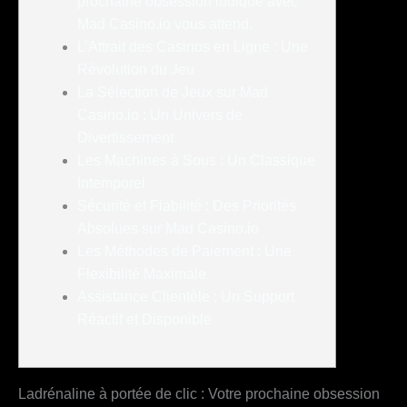
prochaine obsession ludique avec
Mad Casino.io vous attend.
L’Attrait des Casinos en Ligne : Une
Révolution du Jeu
La Sélection de Jeux sur Mad
Casino.io : Un Univers de
Divertissement
Les Machines à Sous : Un Classique
Intemporel
Sécurité et Fiabilité : Des Priorités
Absolues sur Mad Casino.io
Les Méthodes de Paiement : Une
Flexibilité Maximale
Assistance Clientèle : Un Support
Réactif et Disponible
Ladrénaline à portée de clic : Votre prochaine obsession