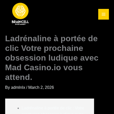
Skip
to
content
Ladrénaline à portée de
clic Votre prochaine
obsession ludique avec
Mad Casino.io vous
attend.
By
admlnlx
/
March 2, 2026
Ladrénaline à portée de clic : Votre