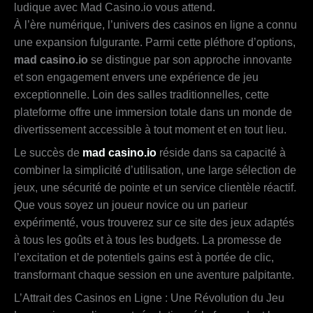
ludique avec Mad Casino.io vous attend.
À l’ère numérique, l’univers des casinos en ligne a connu
une expansion fulgurante. Parmi cette pléthore d’options,
mad casino.io
se distingue par son approche innovante
et son engagement envers une expérience de jeu
exceptionnelle. Loin des salles traditionnelles, cette
plateforme offre une immersion totale dans un monde de
divertissement accessible à tout moment et en tout lieu.
Le succès de
mad casino.io
réside dans sa capacité à
combiner la simplicité d’utilisation, une large sélection de
jeux, une sécurité de pointe et un service clientèle réactif.
Que vous soyez un joueur novice ou un parieur
expérimenté, vous trouverez sur ce site des jeux adaptés
à tous les goûts et à tous les budgets. La promesse de
l’excitation et de potentiels gains est à portée de clic,
transformant chaque session en une aventure palpitante.
L’Attrait des Casinos en Ligne : Une Révolution du Jeu