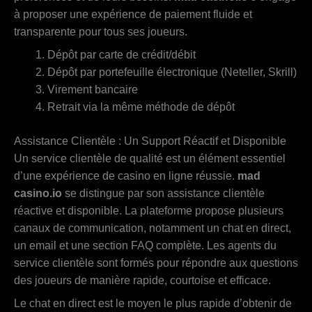
à proposer une expérience de paiement fluide et
transparente pour tous ses joueurs.
Dépôt par carte de crédit/débit
Dépôt par portefeuille électronique (Neteller, Skrill)
Virement bancaire
Retrait via la même méthode de dépôt
Assistance Clientèle : Un Support Réactif et Disponible
Un service clientèle de qualité est un élément essentiel
d’une expérience de casino en ligne réussie.
mad
casino.io
se distingue par son assistance clientèle
réactive et disponible. La plateforme propose plusieurs
canaux de communication, notamment un chat en direct,
un email et une section FAQ complète. Les agents du
service clientèle sont formés pour répondre aux questions
des joueurs de manière rapide, courtoise et efficace.
Le chat en direct est le moyen le plus rapide d’obtenir de