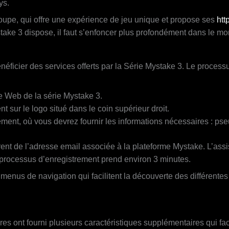
ys.
groupe, qui offre une expérience de jeu unique et propose ses
htt
take 3 dispose, il faut s’enfoncer plus profondément dans le mo
énéficier des services offerts par la Série Mystake 3. Le proces
te Web de la série Mystake 3.
t sur le logo situé dans le coin supérieur droit.
ement, où vous devrez fournir les informations nécessaires : ps
rent de l’adresse email associée à la plateforme Mystake. L’assis
e processus d’enregistrement prend environ 3 minutes.
nus de navigation qui facilitent la découverte des différentes f
ires ont fourni plusieurs caractéristiques supplémentaires qui fac