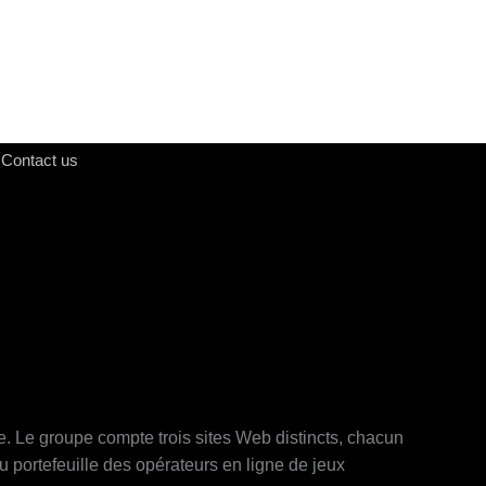
Contact us
e. Le groupe compte trois sites Web distincts, chacun
u portefeuille des opérateurs en ligne de jeux