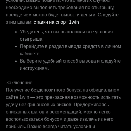
условий. Важно помнить, что во многих случаях
необходимо выполнять требования по отыгрышу,
прежде чем можно будет вывести деньги. Следуйте
этим шагам:
ставки на спорт 1win
Убедитесь, что вы выполнили все условия
отыгрыша.
Перейдите в раздел вывода средств в личном
кабинете.
Выберите удобный способ вывода и следуйте
инструкциям.
Заключение
Получение бездепозитного бонуса на официальном
сайте 1win — это прекрасная возможность испытать
удачу без финансовых рисков. Придерживаясь
описанных шагов и рекомендаций, можно легко
воспользоваться бонусом и даже извлечь из него
прибыль. Важно всегда читать условия и