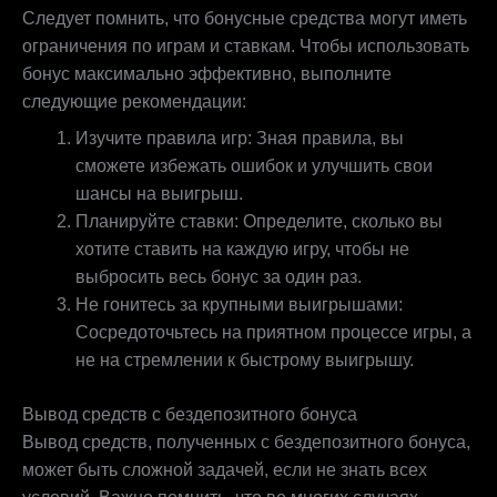
Следует помнить, что бонусные средства могут иметь
ограничения по играм и ставкам. Чтобы использовать
бонус максимально эффективно, выполните
следующие рекомендации:
Изучите правила игр: Зная правила, вы
сможете избежать ошибок и улучшить свои
шансы на выигрыш.
Планируйте ставки: Определите, сколько вы
хотите ставить на каждую игру, чтобы не
выбросить весь бонус за один раз.
Не гонитесь за крупными выигрышами:
Сосредоточьтесь на приятном процессе игры, а
не на стремлении к быстрому выигрышу.
Вывод средств с бездепозитного бонуса
Вывод средств, полученных с бездепозитного бонуса,
может быть сложной задачей, если не знать всех