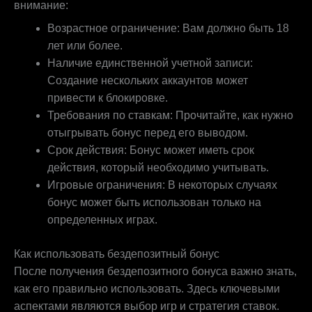
внимание:
Возрастное ограничение: Вам должно быть 18
лет или более.
Наличие единственной учетной записи:
Создание нескольких аккаунтов может
привести к блокировке.
Требования по ставкам: Прочитайте, как нужно
отыгрывать бонус перед его выводом.
Срок действия: Бонус может иметь срок
действия, который необходимо учитывать.
Игровые ограничения: В некоторых случаях
бонус может быть использован только на
определенных играх.
Как использовать бездепозитный бонус
После получения бездепозитного бонуса важно знать,
как его правильно использовать. Здесь ключевыми
аспектами являются выбор игр и стратегия ставок.