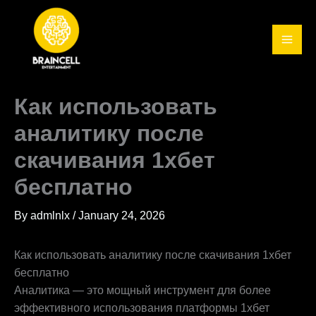
Skip
to
content
Как использовать
аналитику после
скачивания 1хбет
бесплатно
By
admlnlx
/
January 24, 2026
Как использовать аналитику после скачивания 1хбет
бесплатно
Аналитика — это мощный инструмент для более
эффективного использования платформы 1хбет