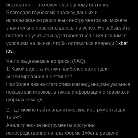
бесплатно — это ключ к успешному беттингу.
Благодаря глубокому анализу данных и
использованию различных инструментов вы можете
значительно повысить шансы на успех. Не забывайте
постоянно учиться и адаптироваться к меняющимся
условиям на рынке, чтобы оставаться впереди
1xbet
ios
.
Часто задаваемые вопросы (FAQ)
1. Какой вид статистики наиболее важен для
анализирования в беттинге?
Наиболее важна статистика команд, индивидуальные
показатели игроков, а также информация о травмах и
формах команд.
2. Где можно найти аналитические инструменты для
1хбет?
Аналитические инструменты доступны
непосредственно на платформе 1хбет в разделе