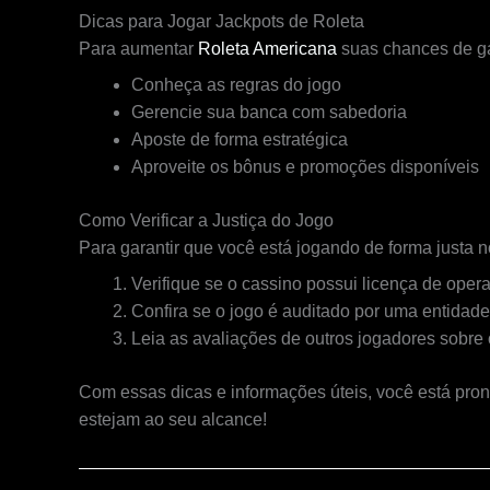
Dicas para Jogar Jackpots de Roleta
Para aumentar
Roleta Americana
suas chances de gan
Conheça as regras do jogo
Gerencie sua banca com sabedoria
Aposte de forma estratégica
Aproveite os bônus e promoções disponíveis
Como Verificar a Justiça do Jogo
Para garantir que você está jogando de forma justa no
Verifique se o cassino possui licença de oper
Confira se o jogo é auditado por uma entidad
Leia as avaliações de outros jogadores sobre
Com essas dicas e informações úteis, você está pron
estejam ao seu alcance!