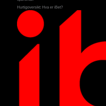
Hurtigoversikt: Hva er iBet?