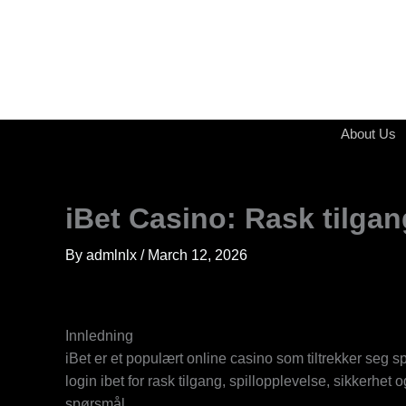
Skip
to
content
About Us
iBet Casino: Rask tilgan
By
admlnlx
/
March 12, 2026
Innledning
iBet er et populært online casino som tiltrekker seg 
login ibet for rask tilgang, spillopplevelse, sikkerh
spørsmål.