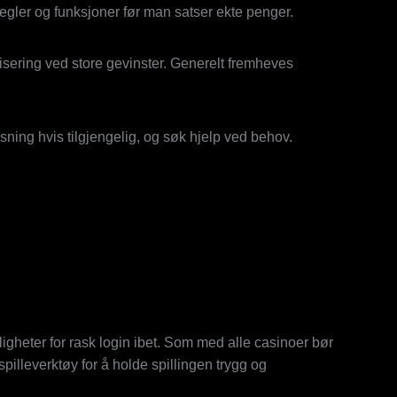
regler og funksjoner før man satser ekte penger.
fisering ved store gevinster. Generelt fremheves
sning hvis tilgjengelig, og søk hjelp ved behov.
ligheter for rask login ibet. Som med alle casinoer bør
pilleverktøy for å holde spillingen trygg og