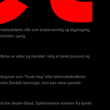
en markedsføres ofte som brukervennlig og tilgjengelig,
 å komme i gang.
telse av alder og identitet. Velg et sterkt passord og
unksjoner som “Husk meg” eller totrinnsbekreftelse
er eller BankID-løsninger, som kan være spesielt
samt live dealer-tilbud. Spillmotorene kommer fra kjente