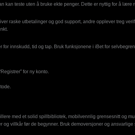
 kan teste uten å bruke ekte penger. Dette er nyttig for å lære 
iver raske utbetalinger og god support, andre opplever treg veri
nkt.
 for innskudd, tid og tap. Bruk funksjonene i iBet for selvbegren
“Registrer” for ny konto.
etode.
illere med et solid spillbibliotek, mobilvennlig grensesnitt og mu
r og villkår før de begynner. Bruk demoversjoner og ansvarlige s