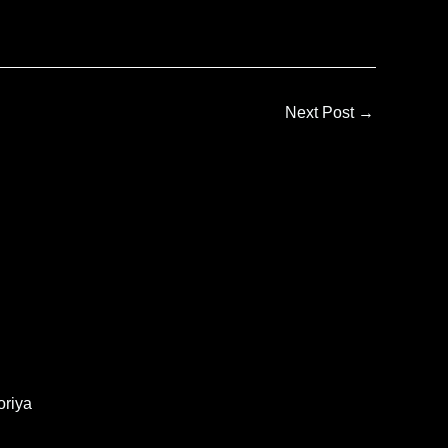
Next Post
→
oriya