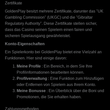
Zertifikate
GoldenPlay besitzt mehrere Zertifikate, darunter das "UK
Gambling Commission" (UKGC) und die "Gibraltar
Regulatory Authority". Diese Zertifikate stellen sicher,
dass das Casino seinen Spielern einen fairen und
sicheren Spielausgang gewährleistet.
Konto-Eigenschaften
Ein Spielerkonto bei GoldenPlay bietet eine Vielzahl an
Funktionen. Hier sind einige davon:
Meine Profile
: Ein Bereich, in dem Sie Ihre
Profilinformationen bearbeiten können.
Profilverwaltung
: Eine Funktion zum Hinzufügen
oder Entfernen von Spielern aus Ihrem Konto.
Meine Bonusse
: Ein Überblick über die Boni und
Promotionen, die Sie erhalten haben.
Zahlungsmethoden