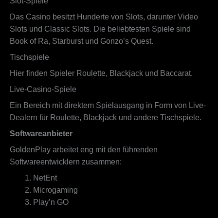
Slot-Spiele
Das Casino besitzt Hunderte von Slots, darunter Video
Slots und Classic Slots. Die beliebtesten Spiele sind
Book of Ra, Starburst und Gonzo’s Quest.
Tischspiele
Hier finden Spieler Roulette, Blackjack und Baccarat.
Live-Casino-Spiele
Ein Bereich mit direktem Spielausgang in Form von Live-
Dealern für Roulette, Blackjack und andere Tischspiele.
Softwareanbieter
GoldenPlay arbeitet eng mit den führenden
Softwareentwicklern zusammen:
NetEnt
Microgaming
Play’n GO