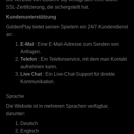
SSL-Zertifizierung, die sichergstellt hat.
Kundenunterstützung
GoldenPlay bietet seinen Spielern ein 24/7-Kundendienst
an:
E-Mail
: Eine E-Mail-Adresse zum Senden von
Anfragen.
Telefon
: Ein Telefonservice, mit dem man Kontakt
aufnehmen kann.
Live Chat
: Ein Live-Chat-Support für direkte
Kommunikation.
Sprache
Die Website ist in mehreren Sprachen verfügbar,
darunter:
Deutsch
Englisch