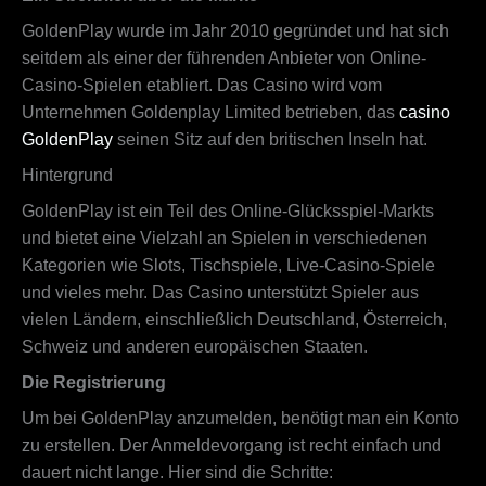
GoldenPlay wurde im Jahr 2010 gegründet und hat sich
seitdem als einer der führenden Anbieter von Online-
Casino-Spielen etabliert. Das Casino wird vom
Unternehmen Goldenplay Limited betrieben, das
casino
GoldenPlay
seinen Sitz auf den britischen Inseln hat.
Hintergrund
GoldenPlay ist ein Teil des Online-Glücksspiel-Markts
und bietet eine Vielzahl an Spielen in verschiedenen
Kategorien wie Slots, Tischspiele, Live-Casino-Spiele
und vieles mehr. Das Casino unterstützt Spieler aus
vielen Ländern, einschließlich Deutschland, Österreich,
Schweiz und anderen europäischen Staaten.
Die Registrierung
Um bei GoldenPlay anzumelden, benötigt man ein Konto
zu erstellen. Der Anmeldevorgang ist recht einfach und
dauert nicht lange. Hier sind die Schritte: