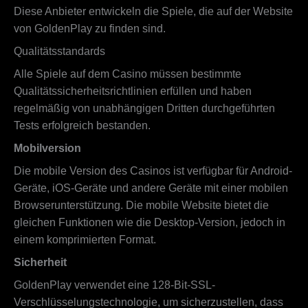
Diese Anbieter entwickeln die Spiele, die auf der Website
von GoldenPlay zu finden sind.
Qualitätsstandards
Alle Spiele auf dem Casino müssen bestimmte
Qualitätssicherheitsrichtlinien erfüllen und haben
regelmäßig von unabhängigen Dritten durchgeführten
Tests erfolgreich bestanden.
Mobilversion
Die mobile Version des Casinos ist verfügbar für Android-
Geräte, iOS-Geräte und andere Geräte mit einer mobilen
Browserunterstützung. Die mobile Website bietet die
gleichen Funktionen wie die Desktop-Version, jedoch in
einem komprimierten Format.
Sicherheit
GoldenPlay verwendet eine 128-Bit-SSL-
Verschlüsselungstechnologie, um sicherzustellen, dass