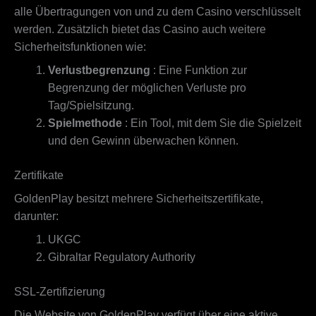
alle Übertragungen von und zu dem Casino verschlüsselt
werden. Zusätzlich bietet das Casino auch weitere
Sicherheitsfunktionen wie:
Verlustbegrenzung
: Eine Funktion zur
Begrenzung der möglichen Verluste pro
Tag/Spielsitzung.
Spielmethode
: Ein Tool, mit dem Sie die Spielzeit
und den Gewinn überwachen können.
Zertifikate
GoldenPlay besitzt mehrere Sicherheitszertifikate,
darunter:
UKGC
Gibraltar Regulatory Authority
SSL-Zertifizierung
Die Website von GoldenPlay verfügt über eine aktive