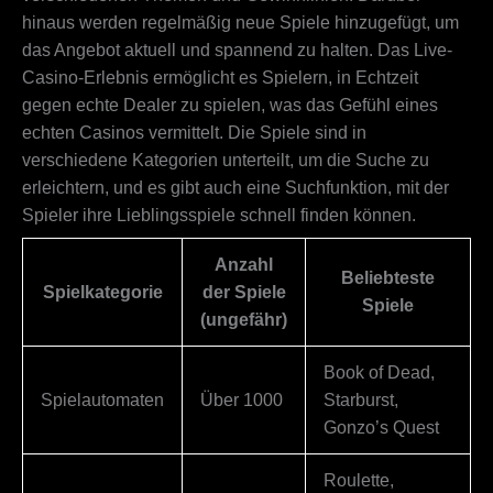
hinaus werden regelmäßig neue Spiele hinzugefügt, um
das Angebot aktuell und spannend zu halten. Das Live-
Casino-Erlebnis ermöglicht es Spielern, in Echtzeit
gegen echte Dealer zu spielen, was das Gefühl eines
echten Casinos vermittelt. Die Spiele sind in
verschiedene Kategorien unterteilt, um die Suche zu
erleichtern, und es gibt auch eine Suchfunktion, mit der
Spieler ihre Lieblingsspiele schnell finden können.
Anzahl
Beliebteste
Spielkategorie
der Spiele
Spiele
(ungefähr)
Book of Dead,
Spielautomaten
Über 1000
Starburst,
Gonzo’s Quest
Roulette,