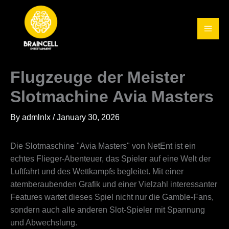
Skip
to
content
Flugzeuge der Meister
Slotmachine Avia Masters
By
admlnlx
/
January 30, 2026
Die Slotmaschine "Avia Masters" von NetEnt ist ein
echtes Flieger-Abenteuer, das Spieler auf eine Welt der
Luftfahrt und des Wettkampfs begleitet. Mit einer
atemberaubenden Grafik und einer Vielzahl interessanter
Features wartet dieses Spiel nicht nur die Gamble-Fans,
sondern auch alle anderen Slot-Spieler mit Spannung
und Abwechslung.