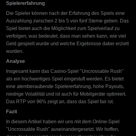
Spielererfahrung
Die Spieler können nach der Erfahrung des Spiels eine
Auszahlung zwischen 2 bis 5 von fünf Sterne geben. Das
Spiel bietet auch die Möglichkeit zum Spielverlauf zu
verfolgen, was bedeutet, dass man sehen kann, wie viel
Geld gespielt wurde und welche Ergebnisse dabei erzielt
wurden.
Analyse
Insgesamt kann das Casino-Spiel "Uncrossable Rush"
als ein hochwertiges Spiel eingestuft werden. Es bietet
eine atemberaubende Spielererfahrung, hohe Payouts,
niedrige Volatilität und ist auch für Mobilgeräte optimiert.
Das RTP von 96% zeigt an, dass das Spiel fair ist.
Fazit
In diesem Artikel haben wir uns mit dem Online-Spiel
"Uncrossable Rush" auseinandergesetzt. Wir hoffen,