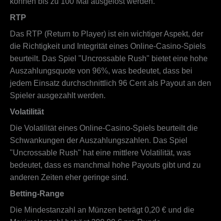
können bis zu 100 Mal ausgelöst werden.
RTP
Das RTP (Return to Player) ist ein wichtiger Aspekt, der
die Richtigkeit und Integrität eines Online-Casino-Spiels
beurteilt. Das Spiel "Uncrossable Rush" bietet eine hohe
Auszahlungsquote von 96%, was bedeutet, dass bei
jedem Einsatz durchschnittlich 96 Cent als Payout an den
Spieler ausgezahlt werden.
Volatilität
Die Volatilität eines Online-Casino-Spiels beurteilt die
Schwankungen der Auszahlungszahlen. Das Spiel
"Uncrossable Rush" hat eine mittlere Volatilität, was
bedeutet, dass es manchmal hohe Payouts gibt und zu
anderen Zeiten eher geringe sind.
Betting-Range
Die Mindestanzahl an Münzen beträgt 0,20 € und die