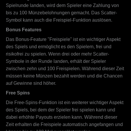
Spielrunde landen, wird dem Spieler eine Zahlung von
bis zu 100 Münzebelohnungen gemacht. Das Scatter-
Symbol kann auch die Freispiel-Funktion auslösen.
Bonus Features
Das Bonus-Feature "Freispiele" ist ein wichtiger Aspekt
des Spiels und ermöglicht es den Spielern, frei und
risikofrei zu spielen. Wenn drei oder mehr Scatter-
Symbole in der Runde landen, erhält der Spieler
zwischen zehn und 100 Freispielen. Während dieser Zeit
müssen keine Münzen bezahlt werden und die Chancen
auf Gewinne sind höher.
Free Spins
Die Free-Spins-Funktion ist ein weiterer wichtiger Aspekt
des Spiels, bei dem der Spieler frei spielen kann und
dabei erhöhte Payouts erzielen kann. Während dieser
Zeit erhalten die Freispiele automatisch angefangen und