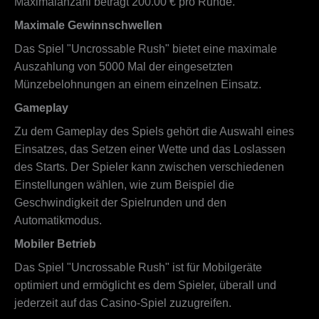
Maximalanzahl beträgt 200.00 € pro Runde.
Maximale Gewinnschwellen
Das Spiel "Uncrossable Rush" bietet eine maximale
Auszahlung von 5000 Mal der eingesetzten
Münzebelohnungen an einem einzelnen Einsatz.
Gameplay
Zu dem Gameplay des Spiels gehört die Auswahl eines
Einsatzes, das Setzen einer Wette und das Loslassen
des Starts. Der Spieler kann zwischen verschiedenen
Einstellungen wählen, wie zum Beispiel die
Geschwindigkeit der Spielrunden und den
Automatikmodus.
Mobiler Betrieb
Das Spiel "Uncrossable Rush" ist für Mobilgeräte
optimiert und ermöglicht es dem Spieler, überall und
jederzeit auf das Casino-Spiel zuzugreifen.