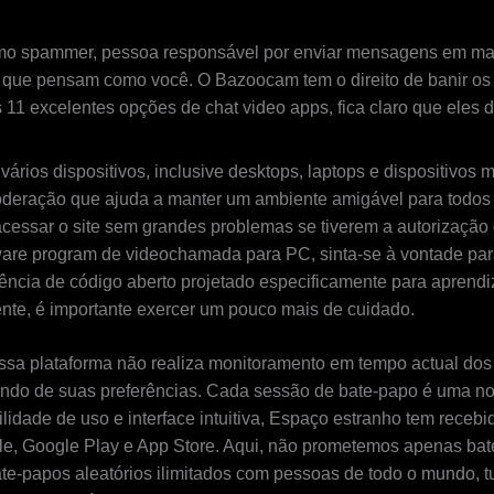
 como spammer, pessoa responsável por enviar mensagens em mas
ue pensam como você. O Bazoocam tem o direito de banir os u
 11 excelentes opções de chat video apps, fica claro que el
ários dispositivos, inclusive desktops, laptops e dispositivos 
moderação que ajuda a manter um ambiente amigável para todos
acessar o site sem grandes problemas se tiverem a autorização
are program de videochamada para PC, sinta-se à vontade para 
ência de código aberto projetado especificamente para aprend
ente, é importante exercer um pouco mais de cuidado.
ossa plataforma não realiza monitoramento em tempo actual dos 
endo de suas preferências. Cada sessão de bate-papo é uma no
idade de uso e interface intuitiva, Espaço estranho tem recebi
gle, Google Play e App Store. Aqui, não prometemos apenas ba
e-papos aleatórios ilimitados com pessoas de todo o mundo, tud