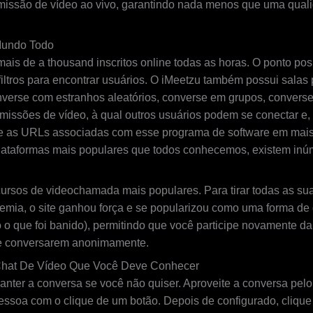
nsmissão de vídeo ao vivo, garantindo nada menos que uma qual
Mundo Todo
is de a thousand inscritos online todas as horas. O ponto pos
filtros para encontrar usuários. O iMeetzu também possui salas
verse com estranhos aleatórios, converse em grupos, conver
issões de vídeo, à qual outros usuários podem se conectar e, 
e as URLs associadas com esse programa de software em mais d
lataformas mais populares que todos conhecemos, existem inúm
rsos de videochamada mais populares. Para tirar todas as sua
mia, o site ganhou força e se popularizou como uma forma de dr
 que foi banido), permitindo que você participe novamente da p
 e conversarem anonimamente.
 Chat De Vídeo Que Você Deve Conhecer
er a conversa se você não quiser. Aproveite a conversa pelo t
essoa com o clique de um botão. Depois de configurado, clique 