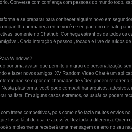
ório. Converse com confiança com pessoas do mundo todo, sab
plataforma e se preparar para conhecer alguém novo em segund
compartilha permaneça entre você e seu parceiro de bate-papo. 
ctivas, somente no Chathub. Conheça estranhos de todos os ca
igável. Cada interação é pessoal, focada e livre de ruídos de
 Para Windows?
ado por uma avatar, que permite um grau de personalização s
ndo e fazer novos amigos. XV Random Video Chat é um aplicati
referem não se expor em chamadas de vídeo podem recorrer a
d. Nesta plataforma, você pode compartilhar arquivos, adesivos, 
lorar na lista. Em alguns casos extremos, os usuários podem re
m fretes competitivos, pois como não fazia muitos envios no i
ue fosse fácil de usar e acessível fez toda a diferença. Quem 
, você simplesmente receberá uma mensagem de erro no seu nave