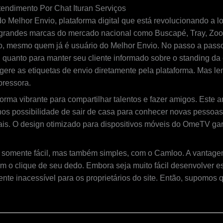
endimento Por Chat Ituran Serviços
o Melhor Envio, plataforma digital que está revolucionando a 
grandes marcas do mercado nacional como Buscapé, Tray, Zoom,
iço, mesmo quem já é usuário do Melhor Envio. No passo a passo
 quanto para manter seu cliente informado sobre o standing d
, gere as etiquetas de envio diretamente pela plataforma. Mas le
pressora.
ma vibrante para compartilhar talentos e fazer amigos. Este a
os possibilidade de sair de casa para conhecer novas pessoas 
ciais. O design otimizado para dispositivos móveis do OmeTV g
 somente fácil, mas também simples, com o Camloo. A vantage
o clique de seu dedo. Embora seja muito fácil desenvolver es
ente inacessível para os proprietários do site. Então, supomos 