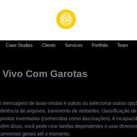
Case Studies
Clients
Services
Portfolio
Team
 Vivo Com Garotas
as mensagens de boas-vindas e outras ou selecionar outras opçõ
ferência de arquivos, banimento de visitantes, classificação d
ostas inventadas (conhecidas como alucinações). A incapacida
ém disso, você pode criar tarefas dependentes e usar diverso
 conversas gerais até o momento.