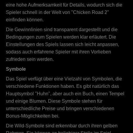
eine hohe Aufmerksamkeit für Details, wodurch sich die
Spieler schnell in der Welt von "Chicken Road 2"
einfinden können.
Die Gewinnlinien sind transparent dargestellt und die
Bedingungen zum Spielen werden klar erläutert. Die
Einstellungen des Spiels lassen sich leicht anpassen,
sodass auch erfahrene Spieler mit ihren Vorlieben
zufrieden sein werden.
Symbole
Das Spiel verfügt über eine Vielzahl von Symbolen, die
verschiedene Funktionen haben. Es gibt natürlich das
Hauptsymbol "Huhn", aber auch ein Buch, einen Tempel
und einige Blumen. Diese Symbole stehen für
unterschiedliche Preise und bringen verschiedenen
Bonus-Möglichkeiten bei.
Die Wild-Symbole sind erkennbar durch ihren gelben