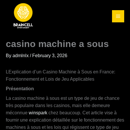
Skip
to
content
casino machine a sous
By
admlnlx
/
February 3, 2026
LExplication d’un Casino Machine à Sous en France:
Fonctionnement et Lois de Jeu Applicables
Présentation
La casino machine à sous est un type de jeu de chance
très populaire dans les casinos, mais elle demeure
méconnue
winspark
chez beaucoup. Cet article vise à
fournir une explication détaillée sur le fonctionnement des
machines à sous et les lois qui régissent ce type de jeu