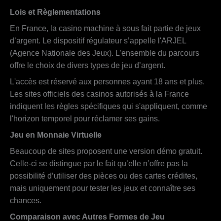
Lois et Règlementations
En France, la casino machine à sous fait partie de jeux
d’argent. Le dispositif régulateur s’appelle l'ARJEL
(Agence Nationale des Jeux). L’ensemble du parcours
offre le choix de divers types de jeu d’argent.
L'accès est réservé aux personnes ayant 18 ans et plus.
Les sites officiels des casinos autorisés à la France
indiquent les règles spécifiques qui s'appliquent, comme
l'horizon temporel pour réclamer ses gains.
Jeu en Monnaie Virtuelle
Beaucoup de sites proposent une version démo gratuit.
Celle-ci se distingue par le fait qu’elle n’offre pas la
possibilité d’utiliser des pièces ou des cartes crédites,
mais uniquement pour tester les jeux et connaître ses
chances.
Comparaison avec Autres Formes de Jeu