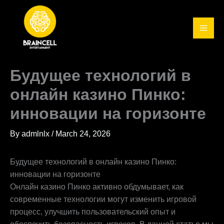
Skip
to
content
Будущее технологий в
онлайн казино Пинко:
инновации на горизонте
By
admlnlx
/
March 24, 2026
Будущее технологий в онлайн казино Пинко:
инновации на горизонте
Онлайн казино Пинко активно обдумывает, как
современные технологии могут изменить игровой
процесс, улучшить пользовательский опыт и