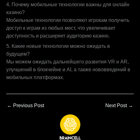
4. Почему мобильные технологии важны для онлайн
казино?
Мобильные технологии позволяют игрокам получить
доступ к играм из любых мест, что увеличивает
доступность и расширяет аудиторию казино.
5. Какие новые технологии можно ожидать в
будущем?
Мы можем ожидать дальнейшего развития VR и AR,
улучшений в блокчейне и AI, а также нововведений в
мобильных платформах.
←
Previous Post
Next Post
→