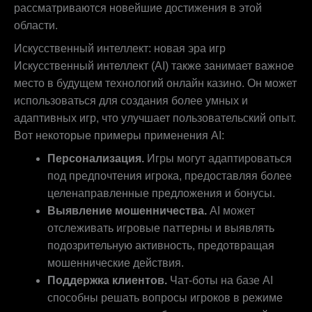
рассматриваются новейшие достижения в этой
области.
Искусственный интеллект: новая эра игр
Искусственный интеллект (AI) также занимает важное
место в будущем технологий онлайн казино. Он может
использоваться для создания более умных и
адаптивных игр, что улучшает пользовательский опыт.
Вот некоторые примеры применения AI:
Персонализация.
Игры могут адаптироваться
под предпочтения игрока, предоставляя более
целенаправленные предложения и бонусы.
Выявление мошенничества.
AI может
отслеживать игровые паттерны и выявлять
подозрительную активность, предотвращая
мошеннические действия.
Поддержка клиентов.
Чат-боты на базе AI
способны решать вопросы игроков в режиме