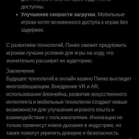
доступны.
Улучшение скорости загрузки.
Мобильные
игроки хотят мгновенного доступа к играм без
задержек.
С развитием технологий, Пинко сможет предложить
игрокам лучшие условия для игры на ходу, что
значительно расширит их аудиторию.
Заключение
Будущее технологий в онлайн казино Пинко выглядит
многообещающим. Внедрение VR и AR,
использование блокчейна, развитие искусственного
интеллекта и мобильные технологии создают новые
возможности для улучшения игрового опыта и
взаимодействия с пользователями. Инновации не
только привнесут новое дыхание в индустрию, но
также помогут укрепить доверие и безопасность