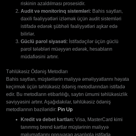
riskinin azaldılması prosesidir.
Audit və monitorinq sistemləri:
Bahis saytları,
daxili fəaliyyətləri izləmək üçün audit sistemləri
istifadə edərək şübhəli fəaliyyətləri aşkar edə
bilirlər.
Güclü parol siyasəti:
İstifadəçilər üçün güclü
parol tələbləri müəyyən edərək, hesabların
müdafiəsini artırır.
Təhlükəsiz Ödəniş Metodları
Bahis saytları, müştərilərin maliyyə əməliyyatlarını həyata
keçirmək üçün təhlükəsiz ödəniş metodlarından istifadə
edir. Bu metodların etibarlılığı, saytın ümumi təhlükəsizlik
səviyyəsini artırır. Aşağıdakılar, təhlükəsiz ödəniş
metodlarının bəziləridir:
Pin Up
Kredit və debet kartları:
Visa, MasterCard kimi
tanınmış brend kartlar müştərinin maliyyə
məlumatlarını qoruyaraq asanlıqla istifadə