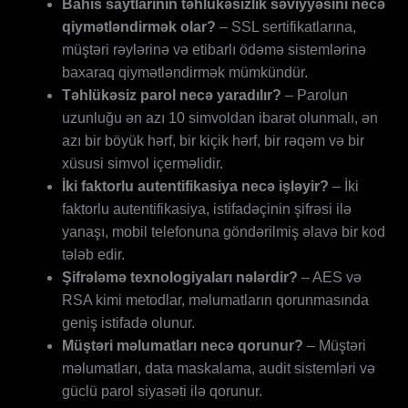
Bahis saytlarının təhlükəsizlik səviyyəsini necə
qiymətləndirmək olar?
– SSL sertifikatlarına,
müştəri rəylərinə və etibarlı ödəmə sistemlərinə
baxaraq qiymətləndirmək mümkündür.
Təhlükəsiz parol necə yaradılır?
– Parolun
uzunluğu ən azı 10 simvoldan ibarət olunmalı, ən
azı bir böyük hərf, bir kiçik hərf, bir rəqəm və bir
xüsusi simvol içerməlidir.
İki faktorlu autentifikasiya necə işləyir?
– İki
faktorlu autentifikasiya, istifadəçinin şifrəsi ilə
yanaşı, mobil telefonuna göndərilmiş əlavə bir kod
tələb edir.
Şifrələmə texnologiyaları nələrdir?
– AES və
RSA kimi metodlar, məlumatların qorunmasında
geniş istifadə olunur.
Müştəri məlumatları necə qorunur?
– Müştəri
məlumatları, data maskalama, audit sistemləri və
güclü parol siyasəti ilə qorunur.