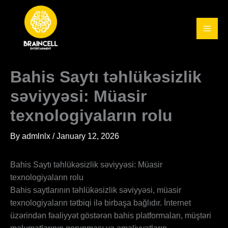
Skip
to
content
Bahis Saytı təhlükəsizlik
səviyyəsi: Müasir
texnologiyaların rolu
By
admlnlx
/
January 12, 2026
Bahis Saytı təhlükəsizlik səviyyəsi: Müasir
texnologiyaların rolu
Bahis saytlarının təhlükəsizlik səviyyəsi, müasir
texnologiyaların tətbiqi ilə birbaşa bağlıdır. İnternet
üzərindən fəaliyyət göstərən bahis platformaları, müştəri