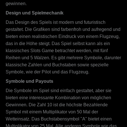
gewinnen.
Design und Spielmechanik
Das Design des Spiels ist modern und futuristisch
gestaltet. Die Grafiken sind farbenfroh und aufregend und
bieten einen realistischen Eindruck von einem Flugzeug,
das in die Höhe steigt. Das Spiel selbst kann als ein
klassisches Slots Game betrachtet werden, mit fünf
Reihen und 5 Walzen. Es gibt mehrere Symbole, darunter
klassische Zahlen und Buchstaben sowie spezielle
Symbole, wie der Pilot und das Flugzeug.
Symbole und Payouts
Die Symbole im Spiel sind einfach gestaltet, aber sie
bieten eine interessante Kombination von möglichen
Gewinnen. Die Zahl 10 ist die höchste Bezahlende
Symbol mit einem Multiplikator von 50 Mal der
Wetteinsatz. Das Buchstabensymbol "A" bietet einen
Multiplikator von 25 Mal. Alle anderen Symbole wie das