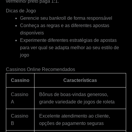
vermelho/ preto paga 1:1.
Dicas de Jogo
Gerencie seu bankroll de forma responsável
Conheça as regras e as diferentes apostas
disponíveis
Experimente diferentes estratégias de apostas
para ver qual se adapta melhor ao seu estilo de
jogo
Cassinos Online Recomendados
Cassino
Características
Cassino
Bônus de boas-vindas generoso,
A
grande variedade de jogos de roleta
Cassino
Excelente atendimento ao cliente,
B
opções de pagamento seguras