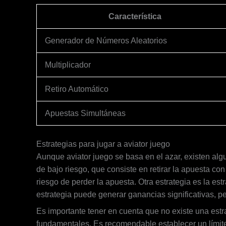
Característica
Generador de Números Aleatorios
Multiplicador
Retiro Automático
Apuestas Simultáneas
Estrategias para jugar a aviator juego
Aunque aviator juego se basa en el azar, existen al
de bajo riesgo, que consiste en retirar la apuesta co
riesgo de perder la apuesta. Otra estrategia es la est
estrategia puede generar ganancias significativas, p
Es importante tener en cuenta que no existe una estra
fundamentales. Es recomendable establecer un límite d