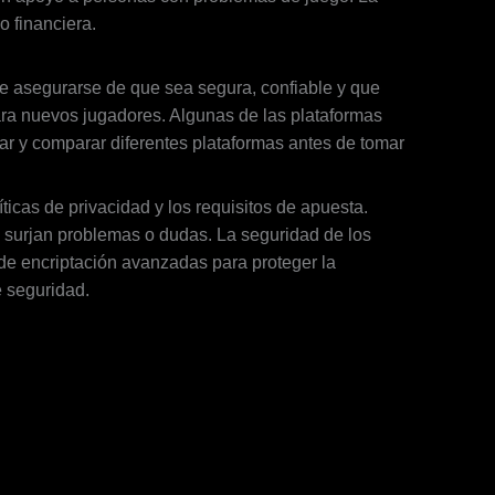
o financiera.
te asegurarse de que sea segura, confiable y que
ra nuevos jugadores. Algunas de las plataformas
ar y comparar diferentes plataformas antes de tomar
íticas de privacidad y los requisitos de apuesta.
e surjan problemas o dudas. La seguridad de los
s de encriptación avanzadas para proteger la
 seguridad.