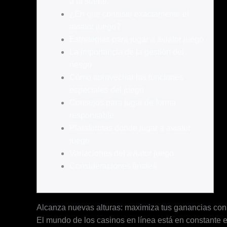
a la suerte.
¿En qué consiste exactamente el
aviator juego?
Estrategias para jugar a aviator juego
La importancia de la gestión del
riesgo
Cómo aprovechar las funciones
especiales del juego
Consejos para jugar de forma
responsable
Plataformas donde jugar a aviator
juego
Variaciones del aviator juego
Consideraciones finales
Alcanza nuevas alturas: maximiza tus ganancias con a
El mundo de los casinos en línea está en constante 