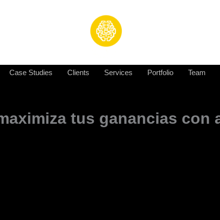
Case Studies
Clients
Services
Portfolio
Team
maximiza tus ganancias con a