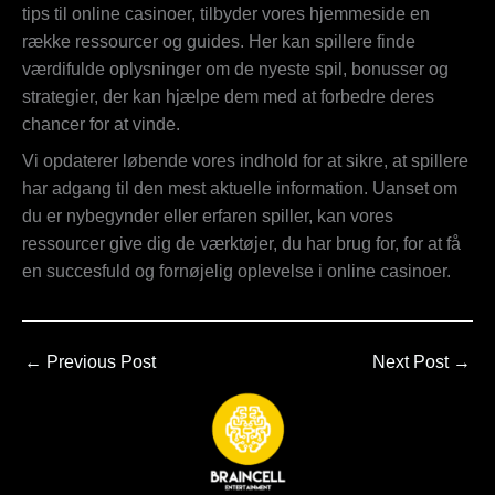
tips til online casinoer, tilbyder vores hjemmeside en
række ressourcer og guides. Her kan spillere finde
værdifulde oplysninger om de nyeste spil, bonusser og
strategier, der kan hjælpe dem med at forbedre deres
chancer for at vinde.
Vi opdaterer løbende vores indhold for at sikre, at spillere
har adgang til den mest aktuelle information. Uanset om
du er nybegynder eller erfaren spiller, kan vores
ressourcer give dig de værktøjer, du har brug for, for at få
en succesfuld og fornøjelig oplevelse i online casinoer.
←
Previous Post
Next Post
→