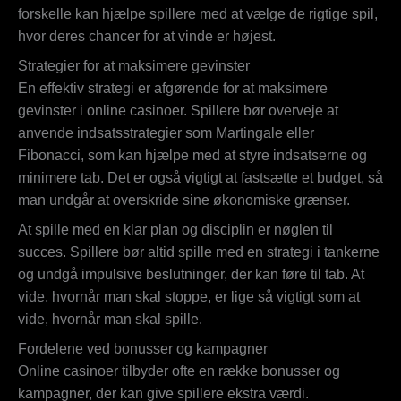
forskelle kan hjælpe spillere med at vælge de rigtige spil,
hvor deres chancer for at vinde er højest.
Strategier for at maksimere gevinster
En effektiv strategi er afgørende for at maksimere
gevinster i online casinoer. Spillere bør overveje at
anvende indsatsstrategier som Martingale eller
Fibonacci, som kan hjælpe med at styre indsatserne og
minimere tab. Det er også vigtigt at fastsætte et budget, så
man undgår at overskride sine økonomiske grænser.
At spille med en klar plan og disciplin er nøglen til
succes. Spillere bør altid spille med en strategi i tankerne
og undgå impulsive beslutninger, der kan føre til tab. At
vide, hvornår man skal stoppe, er lige så vigtigt som at
vide, hvornår man skal spille.
Fordelene ved bonusser og kampagner
Online casinoer tilbyder ofte en række bonusser og
kampagner, der kan give spillere ekstra værdi.