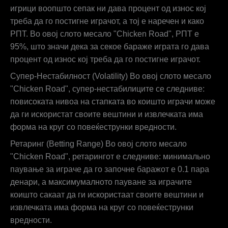
игрици воопшто сепак ни дава процент од износ кој
треба да го постигне играчот, а тој е наречен и како
РПТ. Во овој слото месало "Chicken Road", РПТ е
95%, што значи дека за секое бараже играта го дава
процент од износ кој треба да го постигне играчот.
Супер-Нестабилност (Volatility) Во овој слото месало
"Chicken Road", супер-нестабилиците се следниве:
повисоката нивоа на стапката во коишто играчи може
да ги искористат своите вештини и извлечката има
форма на круг со повеќеструнки вредности.
Ретаринг (Betting Range) Во овој слото месало
"Chicken Road", ретарингот е следниве: минимально
паување за играче да го започне баражот е 0.1 пара
денари, а максимумалното пауване за играчите
коишто сакаат да ги искористаат своите вештини и
извлечката има форма на круг со повеќеструнки
вредности.