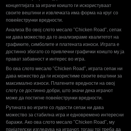
концептијата за играчи коишто ги искористуваат
своите вештини и извлечката има форма на круг со
повеќеструнки вредности.
Анализа Во овој слото месало "Chicken Road", сепак
ни дава можество да го анализираме квалитетот на
графиките, симболите и платената износи. Играта е
достинно збогато со привлечни графички коишто му ја
прават забавност и интерес во игра.
Во ова слото месало "Chicken Road", играта сепак ни
дава можество да ги искористиме своите вештини за
максимално износи. Платените вредности на овој
слоту се достинно добри, што значи дека играчот
може да постигне повеќеструнки вредности.
Рутината во игрите со лудости сепак ни дава
можество за стабилна игра и едновремено интересни
баражи. Ако ова слото месало "Chicken Road", му
пријателски изгледува на играчот, тогаш тој треба да