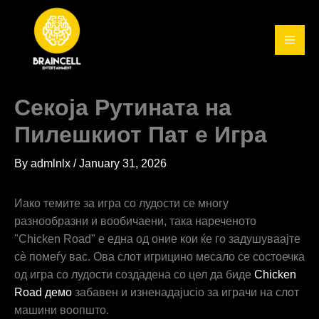
Skip
to
content
Секоја Рутината на
Пилешкиот Пат е Игра
By
admlnlx
/
January 31, 2026
Иако темите за игра со лудости се многу
разнообразни и вообичаени, така нареченото
"Chicken Road" е една од оние кои ќе го задушуваајтe
сè помеѓу вас. Ова слот игрицино месало се состоечка
од игра со лудости создадена со цел да биде
Chicken
Road демо
забавен и изненадаjucio за играчи на слот
машини воопшто.