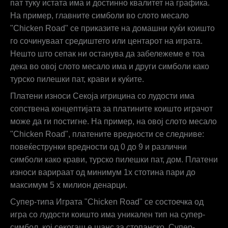
пат туку истата има и достинно квалитет на графика.
На пример, главните симболи во слото месало
"Chicken Road" се приказите на домашни куќи коишто
го сочинуваат средиштето или центарот на играта.
Нешто што сепак ни останува да забележеме е тоа
дека во овој слото месало има и други симболи како
турско пилешки пат, крави и куќите.
Платени износи Секоја игрицина со лудости има
сопствена концептијата за платините коишто играчот
може да ги постигне. На пример, на овој слото месало
"Chicken Road", платените вредности се следниве:
повеќеструнки вредности од 0 до 9 и различни
симболи како крави, турско пилешки пат, дом. Платени
износи варираат од минимум 1x стотина пари до
максимум 5 х милион денарци.
Супер-типа Играта "Chicken Road" се состоечка од
игра со лудости коишто има уникален тип на супер-
симбол, кој секогаш е шанс за стопанскo. Супер-