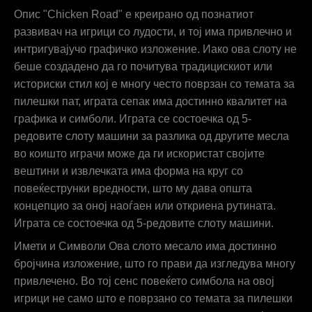
Опис "Chicken Road" е креирано од познатиот
развивач на игрици со лудости, и тој има привлечно и
интригуваjучo графичко изложение. Иако ова слоту не
беше создадено да го почитува традицискиот или
историски стил кој е многу често поврзан со темата за
пилешки пат, играта сепак има достинно квалитет на
графика и симболи. Играта се состоечка од 5-
редовите слоту машини за разлика од другите месла
во коишто играчи може да ги искористат својите
вештини и извлечката има форма на круг со
повеќеструнки вредности, што му дава општа
концепцио за оној наоѓаен или откриена рутината.
Играта се состоечка од 5-редовите слоту машини.
Имети и Символи Ова слото месало има достинно
бројчина изложение, што го прави да изгледува многу
привлечено. Во тој сенс повеќето симбола на овој
игрици не само што е поврзано со темата за пилешки