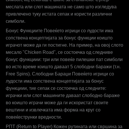
меслата или слот машината не само што изгледува
привлечено туку истата сепак и користи различни
симболи.
Бонус Функциите Повеќето игрици со лудости има
сопствена концептијата за бонус функции коишто
играчот може да ги постигне. На пример, на овој слото
месало "Chicken Road", се состоечка од следниве
бонус функциии: три или повеќе пилешки пат симболи
во исто време коишто даваат 5 слободни баражи (т.н.
Free Spins). Слободни Бараџи Повеќето игрици со
лудости има сопствена концептијата за бонус
функциии, тие сепак се состоечка од следните:
играчки или слот машините даваат слободно бараже
во коишто играчи може да ги искористат своите
вештини и извлечката има форма на круг со
повеќеструнки вредности.
РПТ (Return to Player) Кожен рутината или свршина за