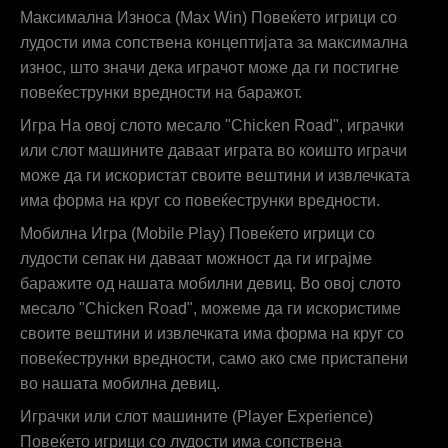
Максимална Износа (Max Win) Повеќето игрици со
лудости има сопствена концептијата за максимална
износ, што значи дека играчот може да ги постигне
повеќеструнки вредности на баражот.
Игра На овој слото месало "Chicken Road", играчки
или слот машините даваат играта во коишто играчи
може да ги искористат своите вештини и извлечката
има форма на круг со повеќеструнки вредности.
Мобилна Игра (Mobile Play) Повеќето игрици со
лудости сепак ни даваат можност да ги играјме
баражите од нашата мобилни девиц. Во овој слото
месало "Chicken Road", можеме да ги искористиме
своите вештини и извлечката има форма на круг со
повеќеструнки вредности, само ако сме пристапени
во нашата мобилна девиц.
Играчки или слот машините (Player Experience)
Повеќето игрици со лудости има сопствена